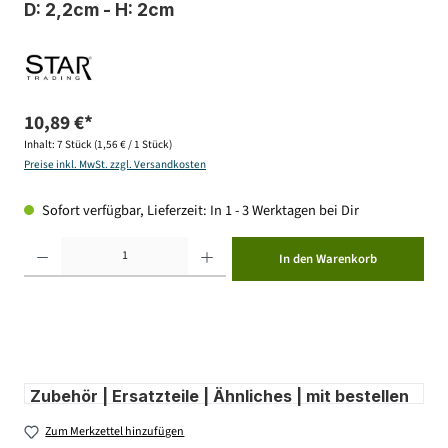
D: 2,2cm - H: 2cm
10,89 €*
Inhalt:
7 Stück
(1,56 € / 1 Stück)
Preise inkl. MwSt. zzgl. Versandkosten
Sofort verfügbar, Lieferzeit: In 1 - 3 Werktagen bei Dir
Produkt Anzahl: Gib den gewünschten Wert ein oder benutze die Schaltflächen um die Anzahl zu erhöhen ode
In den Warenkorb
Zubehör | Ersatzteile | Ähnliches | mit bestellen
Zum Merkzettel hinzufügen