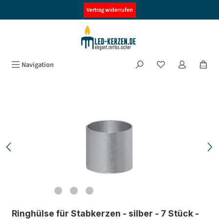
alt springen
Vertrag widerrufen
Navigation
Bildergalerie überspringen
Ringhülse für Stabkerzen - silber - 7 Stück -