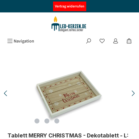
alt springen
Vertrag widerrufen
Navigation
Bildergalerie überspringen
Tablett MERRY CHRISTMAS - Dekotablett - L: