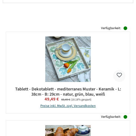
Produktgalerie überspringen
Verfügbarkeit:
Tablett - Dekotablett - mediterranes Muster - Keramik - L:
38cm - B: 29cm - natur, grün, blau, weiß
Verkaufspreis:
49,49 €
Regulärer Preis:
60,49 €
(18.18% gespart)
Preise inkl. MwSt. zzgl. Versandkosten
Verfügbarkeit: