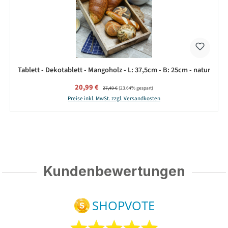
Tablett - Dekotablett - Mangoholz - L: 37,5cm - B: 25cm - natur
Verkaufspreis:
20,99 €
Regulärer Preis:
27,49 €
(23.64% gespart)
Preise inkl. MwSt. zzgl. Versandkosten
Kundenbewertungen