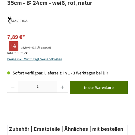
35cm - B: 24cm - weiß, rot, natur
7,89 €*
%
15,69 €
(49.71% gespart)
Inhalt:
1 Stück
Preise inkl. MwSt. zzgl. Versandkosten
Sofort verfügbar, Lieferzeit: In 1 - 3 Werktagen bei Dir
Produkt Anzahl: Gib den gewünschten Wert ein oder benutze die Schaltflächen um die Anzahl zu erhöhen ode
In den Warenkorb
Zubehör | Ersatzteile | Ähnliches | mit bestellen