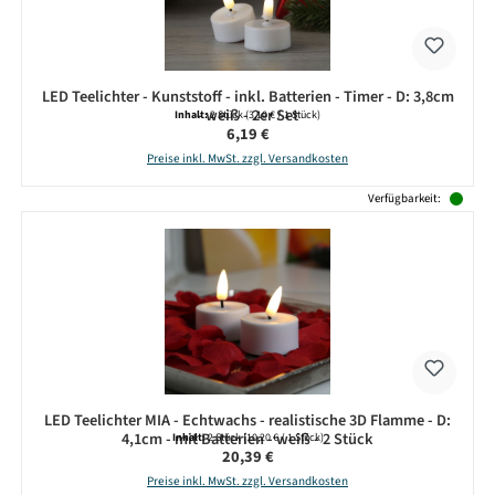
LED Teelichter - Kunststoff - inkl. Batterien - Timer - D: 3,8cm
- weiß - 2er Set
Inhalt:
2 Stück
(3,10 € / 1 Stück)
Regulärer Preis:
6,19 €
Preise inkl. MwSt. zzgl. Versandkosten
Verfügbarkeit:
LED Teelichter MIA - Echtwachs - realistische 3D Flamme - D:
4,1cm - mit Batterien - weiß - 2 Stück
Inhalt:
2 Stück
(10,20 € / 1 Stück)
Regulärer Preis:
20,39 €
Preise inkl. MwSt. zzgl. Versandkosten