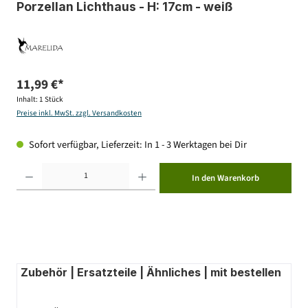
Porzellan Lichthaus - H: 17cm - weiß
11,99 €*
Inhalt:
1 Stück
Preise inkl. MwSt. zzgl. Versandkosten
Sofort verfügbar, Lieferzeit: In 1 - 3 Werktagen bei Dir
Produkt Anzahl: Gib den gewünschten Wert ein oder benutze die Schaltflächen um die Anzahl zu erhöhen ode
In den Warenkorb
Zubehör | Ersatzteile | Ähnliches | mit bestellen