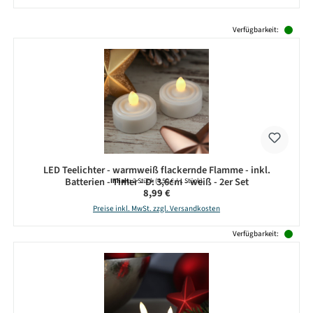
Produktgalerie überspringen
Verfügbarkeit:
LED Teelichter - warmweiß flackernde Flamme - inkl.
Batterien - Timer - D: 3,6cm - weiß - 2er Set
Inhalt:
2 Stück
(4,50 € / 1 Stück)
Regulärer Preis:
8,99 €
Preise inkl. MwSt. zzgl. Versandkosten
Verfügbarkeit: