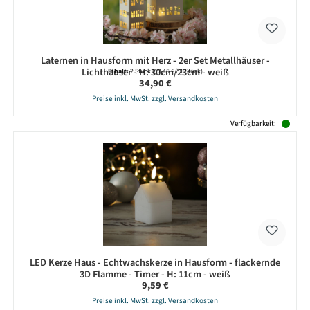
Laternen in Hausform mit Herz - 2er Set Metallhäuser -
Lichthäuser - H: 30cm/23cm - weiß
Inhalt:
2 Stück
(17,45 € / 1 Stück)
Regulärer Preis:
34,90 €
Preise inkl. MwSt. zzgl. Versandkosten
Verfügbarkeit:
LED Kerze Haus - Echtwachskerze in Hausform - flackernde
3D Flamme - Timer - H: 11cm - weiß
Regulärer Preis:
9,59 €
Preise inkl. MwSt. zzgl. Versandkosten