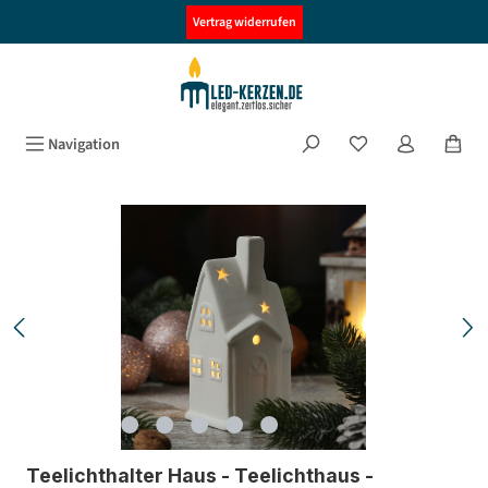
alt springen
Vertrag widerrufen
Navigation
Bildergalerie überspringen
Teelichthalter Haus - Teelichthaus -