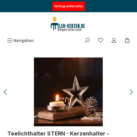
alt springen
Vertrag widerrufen
Navigation
Bildergalerie überspringen
Teelichthalter STERN - Kerzenhalter -