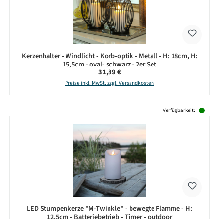
Kerzenhalter - Windlicht - Korb-optik - Metall - H: 18cm, H:
15,5cm - oval- schwarz - 2er Set
Regulärer Preis:
31,89 €
Preise inkl. MwSt. zzgl. Versandkosten
Produktgalerie überspringen
Verfügbarkeit:
LED Stumpenkerze "M-Twinkle" - bewegte Flamme - H:
12,5cm - Batteriebetrieb - Timer - outdoor