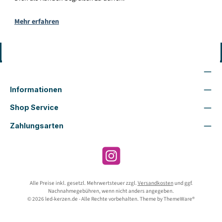
Mehr erfahren
Vertrag widerrufen
Wir sind für Dich da
Informationen
Shop Service
Zahlungsarten
Instagram
Alle Preise inkl. gesetzl. Mehrwertsteuer zzgl.
Versandkosten
und ggf.
Nachnahmegebühren, wenn nicht anders angegeben.
© 2026 led-kerzen.de - Alle Rechte vorbehalten. Theme by
ThemeWare®