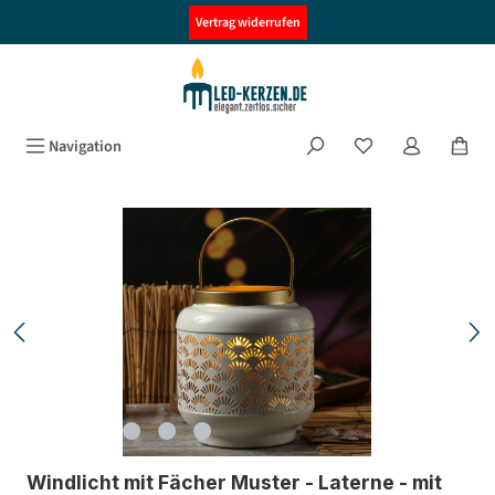
alt springen
Vertrag widerrufen
Navigation
Bildergalerie überspringen
Windlicht mit Fächer Muster - Laterne - mit