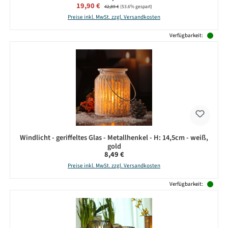
Verkaufspreis:
19,90 €
Regulärer Preis:
42,89 €
(53.6% gespart)
Preise inkl. MwSt. zzgl. Versandkosten
Verfügbarkeit:
Windlicht - geriffeltes Glas - Metallhenkel - H: 14,5cm - weiß,
gold
Regulärer Preis:
8,49 €
Preise inkl. MwSt. zzgl. Versandkosten
Verfügbarkeit: