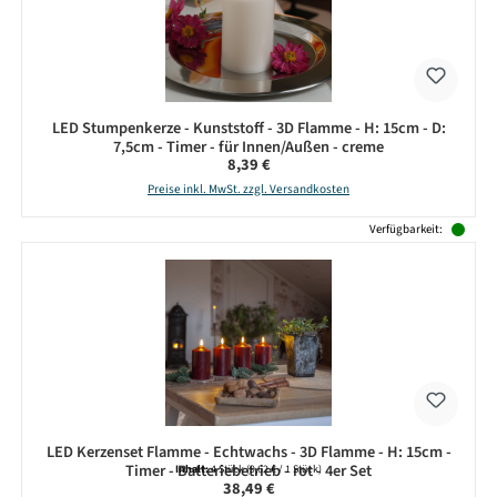
LED Stumpenkerze - Kunststoff - 3D Flamme - H: 15cm - D:
7,5cm - Timer - für Innen/Außen - creme
Regulärer Preis:
8,39 €
Preise inkl. MwSt. zzgl. Versandkosten
Verfügbarkeit:
LED Kerzenset Flamme - Echtwachs - 3D Flamme - H: 15cm -
Timer - Batteriebetrieb - rot - 4er Set
Inhalt:
4 Stück
(9,62 € / 1 Stück)
Regulärer Preis:
38,49 €