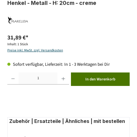
Henkel - Metall - H: 20cm - creme
31,89 €*
Inhalt:
1 Stück
Preise inkl. MwSt. zzgl. Versandkosten
Sofort verfügbar, Lieferzeit: In 1 - 3 Werktagen bei Dir
Produkt Anzahl: Gib den gewünschten Wert ein oder benutze die Schaltflächen um die Anzahl zu erhöhen ode
In den Warenkorb
Zubehör | Ersatzteile | Ähnliches | mit bestellen