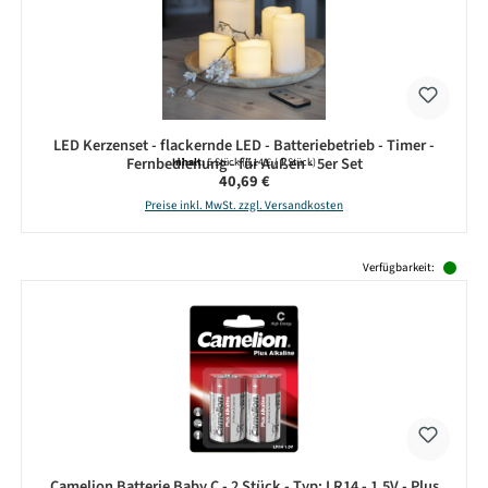
LED Kerzenset - flackernde LED - Batteriebetrieb - Timer -
Fernbedienung - für Außen - 5er Set
Inhalt:
5 Stück
(8,14 € / 1 Stück)
Regulärer Preis:
40,69 €
Preise inkl. MwSt. zzgl. Versandkosten
Produktgalerie überspringen
Verfügbarkeit:
Camelion Batterie Baby C - 2 Stück - Typ: LR14 - 1,5V - Plus