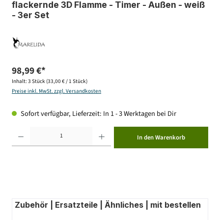
flackernde 3D Flamme - Timer - Außen - weiß
- 3er Set
98,99 €*
Inhalt:
3 Stück
(33,00 € / 1 Stück)
Preise inkl. MwSt. zzgl. Versandkosten
Sofort verfügbar, Lieferzeit: In 1 - 3 Werktagen bei Dir
Produkt Anzahl: Gib den gewünschten Wert ein oder benutze die Schaltflächen um die Anzahl zu erhöhen ode
In den Warenkorb
Zubehör | Ersatzteile | Ähnliches | mit bestellen