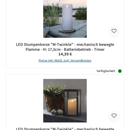
LED Stumpenkerze "M-Twinkle" - mechanisch bewegte
Flamme - H: 17,5cm - Batteriebetrieb - Timer
Regulärer Preis:
14,39 €
Preise inkl. MwSt. zzgl. Versandkosten
Verfügbarkeit:
LED Stumpenkerze "M-Twinkle" - mechanisch bewegte