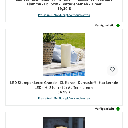
Flamme - H: 15cm - Batteriebetrieb - Timer
Regulärer Preis:
19,19 €
Preise inkl. MwSt. zzgl. Versandkosten
Verfügbarkeit:
LED Stumpenkerze Grande - XL Kerze - Kunststoff - flackernde
LED - H: 31cm - für Außen - creme
Regulärer Preis:
54,99 €
Preise inkl. MwSt. zzgl. Versandkosten
Verfügbarkeit: