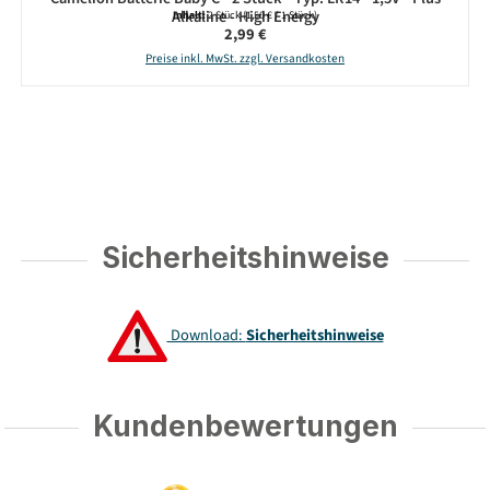
Alkaline - High Energy
Inhalt:
2 Stück
(1,50 € / 1 Stück)
Regulärer Preis:
2,99 €
Preise inkl. MwSt. zzgl. Versandkosten
Sicherheitshinweise
Download:
Sicherheitshinweise
Kundenbewertungen