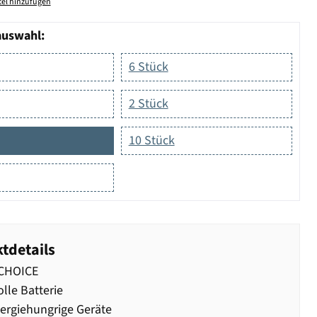
el hinzufügen
auswahl:
6 Stück
2 Stück
10 Stück
tdetails
CHOICE
olle Batterie
ergiehungrige Geräte