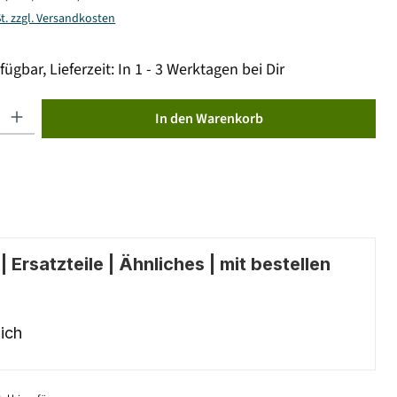
St. zzgl. Versandkosten
fügbar, Lieferzeit: In 1 - 3 Werktagen bei Dir
ib den gewünschten Wert ein oder benutze die Schaltflächen um die Anzahl zu erhöhen od
In den Warenkorb
 Ersatzteile | Ähnliches | mit bestellen
ich