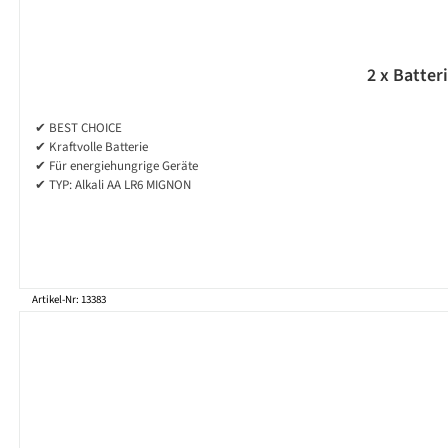
2 x Batter
✔ BEST CHOICE
✔ Kraftvolle Batterie
✔ Für energiehungrige Geräte
✔ TYP: Alkali AA LR6 MIGNON
Artikel-Nr: 13383