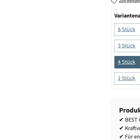
Zum Merkzett
Varianten
8 Stück
3 Stück
4 Stück
1 Stück
Produk
✔ BEST 
✔ Kraftv
✔ Für en