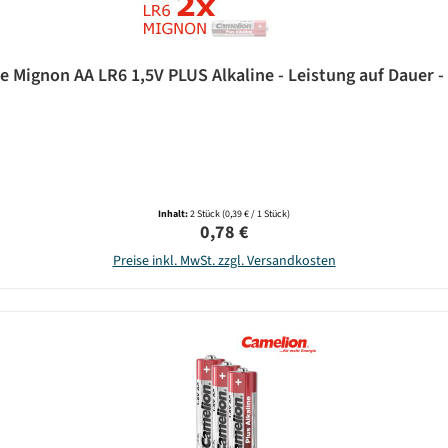
ie Mignon AA LR6 1,5V PLUS Alkaline - Leistung auf Dauer
Inhalt:
2 Stück
(0,39 € / 1 Stück)
Regulärer Preis:
0,78 €
Preise inkl. MwSt. zzgl. Versandkosten