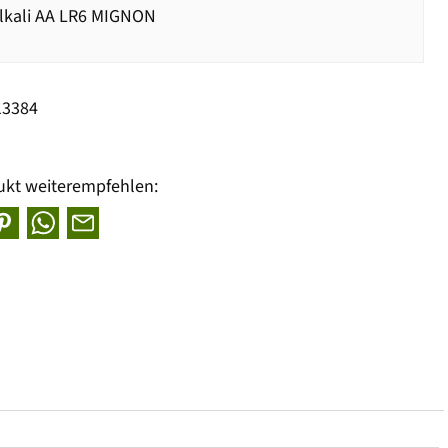
lkali AA LR6 MIGNON
13384
ukt weiterempfehlen: