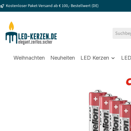
Kostenloser Paket-Versand ab € 100,- Bestellwert (DE)
springen
Zur Hauptnavigation springen
Weihnachten
Neuheiten
LED Kerzen
LED
Bildergalerie überspringen