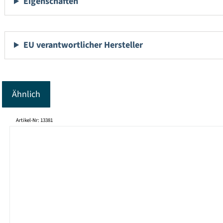
Eigenschaften
EU verantwortlicher Hersteller
Ähnlich
Produktgalerie überspringen
Artikel-Nr: 13381