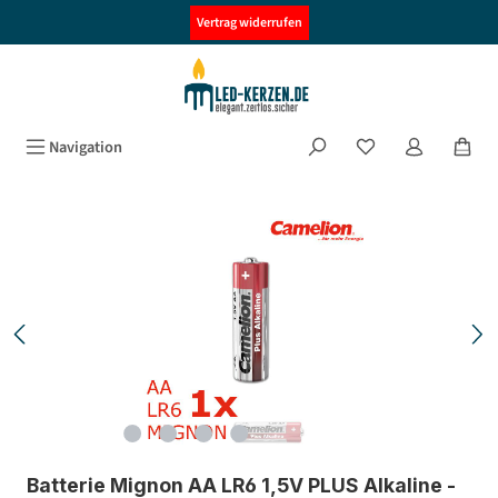
alt springen
Vertrag widerrufen
Navigation
Bildergalerie überspringen
Batterie Mignon AA LR6 1,5V PLUS Alkaline -