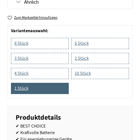
Ähnlich
Zum Merkzettel hinzufügen
Variantenauswahl:
8 Stück
6 Stück
3 Stück
2 Stück
4 Stück
10 Stück
1 Stück
Produktdetails
✔ BEST CHOICE
✔ Kraftvolle Batterie
✔ Für energiehungrige Geräte