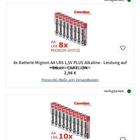
8x Batterie Mignon AA LR6 1,5V PLUS Alkaline - Leistung auf
Dauer - CAMELION
Inhalt:
8 Stück
(0,37 € / 1 Stück)
Regulärer Preis:
2,96 €
Preise inkl. MwSt. zzgl. Versandkosten
Verfügbarkeit: