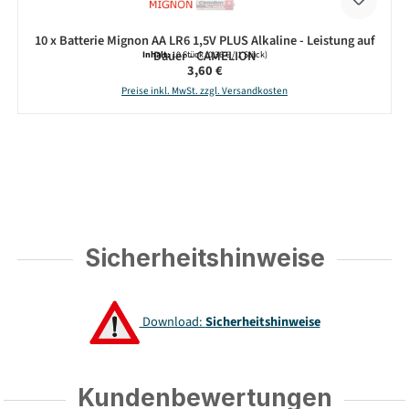
10 x Batterie Mignon AA LR6 1,5V PLUS Alkaline - Leistung auf
Dauer - CAMELION
Inhalt:
10 Stück
(0,36 € / 1 Stück)
Regulärer Preis:
3,60 €
Preise inkl. MwSt. zzgl. Versandkosten
Sicherheitshinweise
Download:
Sicherheitshinweise
Kundenbewertungen