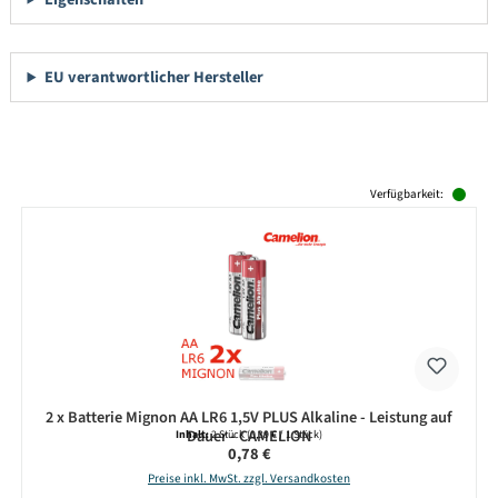
EU verantwortlicher Hersteller
Produktgalerie überspringen
Verfügbarkeit:
2 x Batterie Mignon AA LR6 1,5V PLUS Alkaline - Leistung auf
Dauer - CAMELION
Inhalt:
2 Stück
(0,39 € / 1 Stück)
Regulärer Preis:
0,78 €
Preise inkl. MwSt. zzgl. Versandkosten