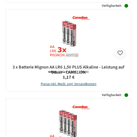
Verfügbarkeit:
3 x Batterie Mignon AA LR6 1,5V PLUS Alkaline - Leistung auf
Dauer - CAMELION
Inhalt:
3 Stück
(0,39 € / 1 Stück)
Regulärer Preis:
1,17 €
Preise inkl. MwSt. zzgl. Versandkosten
Verfügbarkeit: