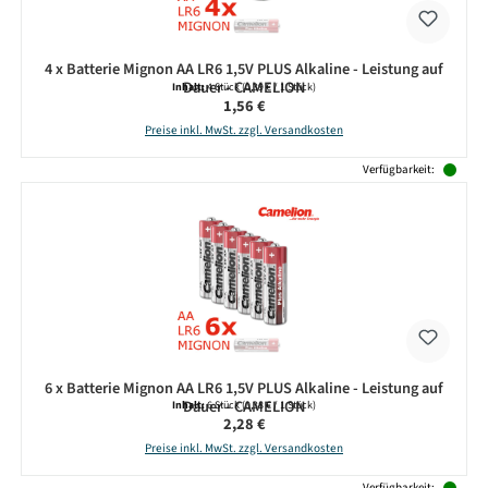
4 x Batterie Mignon AA LR6 1,5V PLUS Alkaline - Leistung auf
Dauer - CAMELION
Inhalt:
4 Stück
(0,39 € / 1 Stück)
Regulärer Preis:
1,56 €
Preise inkl. MwSt. zzgl. Versandkosten
Verfügbarkeit:
6 x Batterie Mignon AA LR6 1,5V PLUS Alkaline - Leistung auf
Dauer - CAMELION
Inhalt:
6 Stück
(0,38 € / 1 Stück)
Regulärer Preis:
2,28 €
Preise inkl. MwSt. zzgl. Versandkosten
Verfügbarkeit: