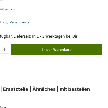
*
10% gespart)
St. zzgl. Versandkosten
fügbar, Lieferzeit: In 1 - 3 Werktagen bei Dir
ib den gewünschten Wert ein oder benutze die Schaltflächen um die Anzahl zu erhöhen od
In den Warenkorb
 Ersatzteile | Ähnliches | mit bestellen
ich