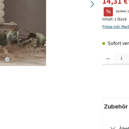
14,31 €
%
15,90 €
(
Inhalt:
1 Stück
Preise inkl. Mw
Sofort ver
Produkt Anzahl: G
Zubehör |
Ähnl