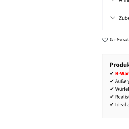
Zub
Zum Merkzett
Produk
✔
B-War
✔ Außer
✔ Würfel
✔ Realis
✔ Ideal 