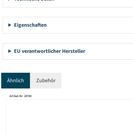
Eigenschaften
EU verantwortlicher Hersteller
Ähnlich
Zubehör
Produktgalerie überspringen
Artikel-Nr: 28740