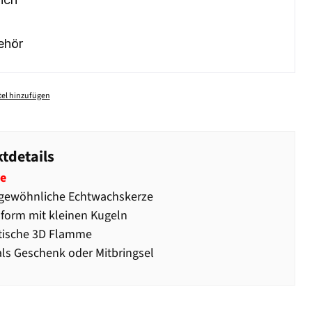
ehör
el hinzufügen
tdetails
e
gewöhnliche Echtwachskerze
form mit kleinen Kugeln
tische 3D Flamme
als Geschenk oder Mitbringsel