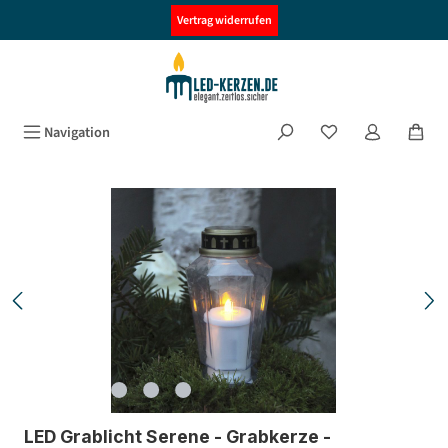
alt springen
Vertrag widerrufen
Navigation
Bildergalerie überspringen
LED Grablicht Serene - Grabkerze -