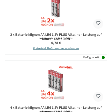
2 x Batterie Mignon AA LR6 1,5V PLUS Alkaline - Leistung auf
Dauer - CAMELION
Inhalt:
2 Stück
(0,39 € / 1 Stück)
Regulärer Preis:
0,78 €
Preise inkl. MwSt. zzgl. Versandkosten
Verfügbarkeit:
4 x Batterie Mignon AA LR6 1,5V PLUS Alkaline - Leistung auf
Dauer - CAMELION
Inhalt:
4 Stück
(0,39 € / 1 Stück)