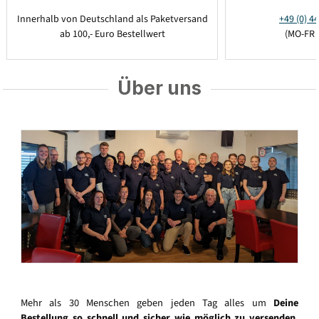
Innerhalb von Deutschland als Paketversand
+49 (0) 44
ab 100,- Euro Bestellwert
(MO-FR 
Über uns
Mehr als 30 Menschen geben jeden Tag alles um
Deine
Bestellung so schnell und sicher wie möglich zu versenden
.