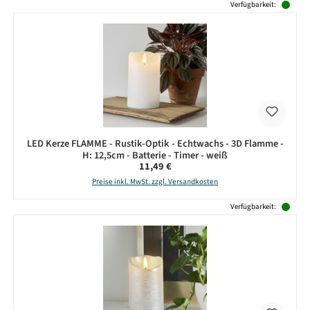
Verfügbarkeit:
LED Kerze FLAMME - Rustik-Optik - Echtwachs - 3D Flamme -
H: 12,5cm - Batterie - Timer - weiß
Regulärer Preis:
11,49 €
Preise inkl. MwSt. zzgl. Versandkosten
Verfügbarkeit: