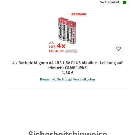
Verfügbarkeit:
4 x Batterie Mignon AA LR6 1,5V PLUS Alkaline - Leistung auf
Dauer - CAMELION
Inhalt:
4 Stück
(0,39 € / 1 Stück)
Regulärer Preis:
1,56 €
Preise inkl. MwSt. zzgl. Versandkosten
Sicherheitshinweise