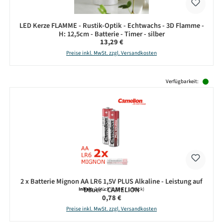
LED Kerze FLAMME - Rustik-Optik - Echtwachs - 3D Flamme -
H: 12,5cm - Batterie - Timer - silber
Regulärer Preis:
13,29 €
Preise inkl. MwSt. zzgl. Versandkosten
Produktgalerie überspringen
Verfügbarkeit:
2 x Batterie Mignon AA LR6 1,5V PLUS Alkaline - Leistung auf
Dauer - CAMELION
Inhalt:
2 Stück
(0,39 € / 1 Stück)
Regulärer Preis:
0,78 €
Preise inkl. MwSt. zzgl. Versandkosten