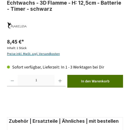
Echtwachs - 3D Flamme - H: 12,5cm - Batterie
- Timer - schwarz
8,45 €*
Inhalt:
1 Stück
Preise inkl. MwSt. zzgl. Versandkosten
Sofort verfügbar, Lieferzeit: In 1 - 3 Werktagen bei Dir
Produkt Anzahl: Gib den gewünschten Wert ein oder benutze die Schaltflächen um die Anzahl zu erhöhen ode
In den Warenkorb
Zubehör | Ersatzteile | Ähnliches | mit bestellen