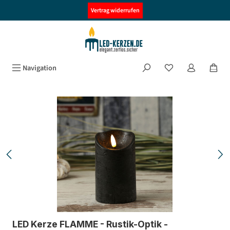
alt springen
Vertrag widerrufen
Navigation
Bildergalerie überspringen
LED Kerze FLAMME - Rustik-Optik -