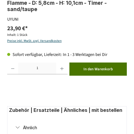
Flamme - D: 5,8cm - H: 10,1cm - Timer -
sand/taupe
UYUNI
23,90 €*
Inhalt:
1 Stück
Preise inkl. MwSt. zzgl. Versandkosten
Sofort verfügbar, Lieferzeit: In 1 - 3 Werktagen bei Dir
Produkt Anzahl: Gib den gewünschten Wert ein oder benutze die Schaltflächen um die Anzahl zu erhöhen ode
In den Warenkorb
Zubehör | Ersatzteile | Ähnliches | mit bestellen
Ähnlich