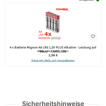
4 x Batterie Mignon AA LR6 1,5V PLUS Alkaline - Leistung auf
Dauer - CAMELION
Inhalt:
4 Stück
(0,39 € / 1 Stück)
Regulärer Preis:
1,56 €
Preise inkl. MwSt. zzgl. Versandkosten
Sicherheitshinweise