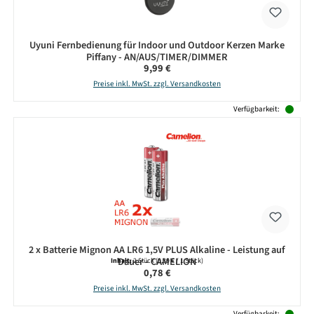
Uyuni Fernbedienung für Indoor und Outdoor Kerzen Marke
Piffany - AN/AUS/TIMER/DIMMER
Regulärer Preis:
9,99 €
Preise inkl. MwSt. zzgl. Versandkosten
Verfügbarkeit:
2 x Batterie Mignon AA LR6 1,5V PLUS Alkaline - Leistung auf
Dauer - CAMELION
Inhalt:
2 Stück
(0,39 € / 1 Stück)
Regulärer Preis:
0,78 €
Preise inkl. MwSt. zzgl. Versandkosten
Verfügbarkeit: