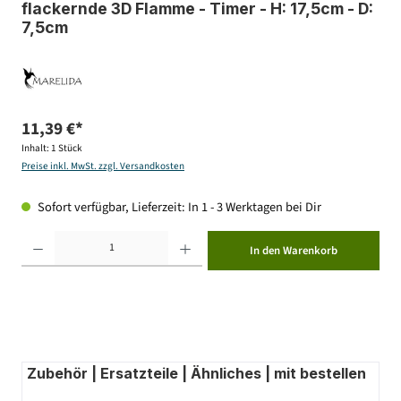
flackernde 3D Flamme - Timer - H: 17,5cm - D:
7,5cm
11,39 €*
Inhalt:
1 Stück
Preise inkl. MwSt. zzgl. Versandkosten
Sofort verfügbar, Lieferzeit: In 1 - 3 Werktagen bei Dir
Produkt Anzahl: Gib den gewünschten Wert ein oder benutze die Schaltflächen um die Anzahl zu erhöhen ode
In den Warenkorb
Zubehör | Ersatzteile | Ähnliches | mit bestellen