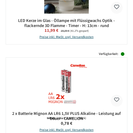
LED Kerze im Glas - Öllampe mit Flüssigwachs Optik -
flackernde 3D Flamme - Timer - H: 13cm - rund
Verkaufspreis:
11,99 €
Regulärer Preis:
20,39 €
(41.2% gespart)
Preise inkl. MwSt. zzgl. Versandkosten
Produktgalerie überspringen
Verfügbarkeit:
2 x Batterie Mignon AA LR6 1,5V PLUS Alkaline - Leistung auf
Dauer - CAMELION
Inhalt:
2 Stück
(0,39 € / 1 Stück)
Regulärer Preis:
0,78 €
Preise inkl. MwSt. zzgl. Versandkosten