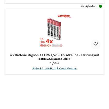
Verfügbarkeit:
4 x Batterie Mignon AA LR6 1,5V PLUS Alkaline - Leistung auf
Dauer - CAMELION
Inhalt:
4 Stück
(0,39 € / 1 Stück)
Regulärer Preis:
1,56 €
Preise inkl. MwSt. zzgl. Versandkosten