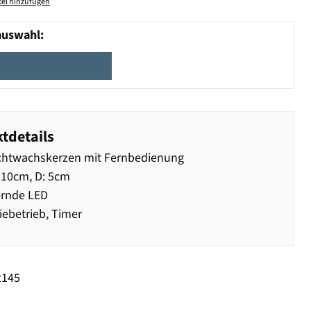
el hinzufügen
auswahl:
tdetails
chtwachskerzen mit Fernbedienung
 10cm, D: 5cm
ernde LED
iebetrieb, Timer
2145