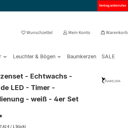
Vertrag widerrufen
Wunschzettel
Mein Konto
Warenkorb
r
Leuchter & Bögen
Baumkerzen
SALE
zenset - Echtwachs -
nde LED - Timer -
ienung - weiß - 4er Set
*
(7,42 € / 1 Stück)