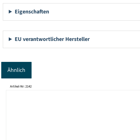
Eigenschaften
EU verantwortlicher Hersteller
Ähnlich
Produktgalerie überspringen
Artikel-Nr: 2142