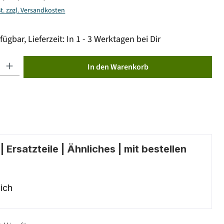
St. zzgl. Versandkosten
fügbar, Lieferzeit: In 1 - 3 Werktagen bei Dir
ib den gewünschten Wert ein oder benutze die Schaltflächen um die Anzahl zu erhöhen od
In den Warenkorb
 Ersatzteile | Ähnliches | mit bestellen
ich