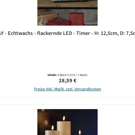
 - Echtwachs - flackernde LED - Timer - H: 12,5cm, D: 7,5c
Inhalt:
4 Stück
(7,15 € / 1 Stück)
Regulärer Preis:
28,59 €
Preise inkl. MwSt. zzgl. Versandkosten