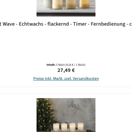
 Wave - Echtwachs - flackernd - Timer - Fernbedienung - c
Inhalt:
3 Stück
(9,16 € / 1 Stück)
Regulärer Preis:
27,49 €
Preise inkl. MwSt. zzgl. Versandkosten