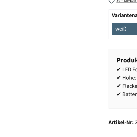
Zum Merkzett
Varianten
weiß
Produk
✔ LED E
✔ Höhe:
✔ Flack
✔ Batter
Artikel-Nr: