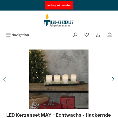
alt springen
Vertrag widerrufen
Navigation
Bildergalerie überspringen
LED Kerzenset MAY - Echtwachs - flackernde