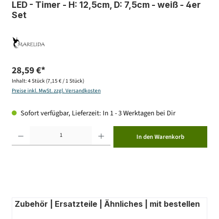
LED - Timer - H: 12,5cm, D: 7,5cm - weiß - 4er
Set
28,59 €*
Inhalt:
4 Stück
(7,15 € / 1 Stück)
Preise inkl. MwSt. zzgl. Versandkosten
Sofort verfügbar, Lieferzeit: In 1 - 3 Werktagen bei Dir
Produkt Anzahl: Gib den gewünschten Wert ein oder benutze die Schaltflächen um die Anzahl zu erhöhen ode
In den Warenkorb
Zubehör | Ersatzteile | Ähnliches | mit bestellen