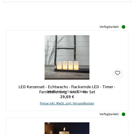
Produktgalerie überspringen
Verfügbarkeit:
LED Kerzenset - Echtwachs - flackernde LED - Timer -
Fernbedienung - weiß - 4er Set
Inhalt:
4 Stück
(7,42 € / 1 Stück)
Regulärer Preis:
29,69 €
Preise inkl. MwSt. zzgl. Versandkosten
Verfügbarkeit: