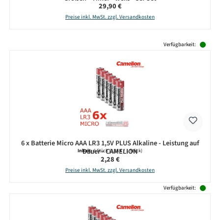
Regulärer Preis:
29,90 €
Preise inkl. MwSt. zzgl. Versandkosten
Produktgalerie überspringen
Verfügbarkeit:
6 x Batterie Micro AAA LR3 1,5V PLUS Alkaline - Leistung auf
Dauer - CAMELION
Inhalt:
6 Stück
(0,38 € / 1 Stück)
Regulärer Preis:
2,28 €
Preise inkl. MwSt. zzgl. Versandkosten
Verfügbarkeit: