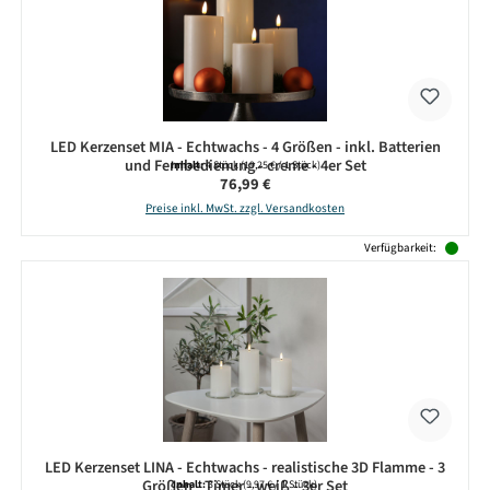
LED Kerzenset MIA - Echtwachs - 4 Größen - inkl. Batterien
und Fernbedienung - creme - 4er Set
Inhalt:
4 Stück
(19,25 € / 1 Stück)
Regulärer Preis:
76,99 €
Preise inkl. MwSt. zzgl. Versandkosten
Verfügbarkeit:
LED Kerzenset LINA - Echtwachs - realistische 3D Flamme - 3
Größen - Timer - weiß - 3er Set
Inhalt:
3 Stück
(9,97 € / 1 Stück)