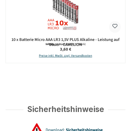
10 x Batterie Micro AAA LR3 1,5V PLUS Alkaline - Leistung auf
Dauer - CAMELION
Inhalt:
10 Stück
(0,36 € / 1 Stück)
Regulärer Preis:
3,60 €
Preise inkl. MwSt. zzgl. Versandkosten
Sicherheitshinweise
Download:
Sicherheitshinweise