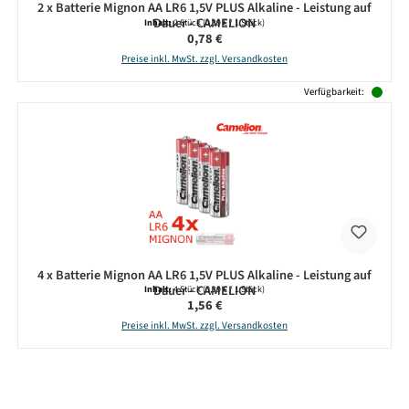
2 x Batterie Mignon AA LR6 1,5V PLUS Alkaline - Leistung auf
Dauer - CAMELION
Inhalt:
2 Stück
(0,39 € / 1 Stück)
Regulärer Preis:
0,78 €
Preise inkl. MwSt. zzgl. Versandkosten
Verfügbarkeit:
4 x Batterie Mignon AA LR6 1,5V PLUS Alkaline - Leistung auf
Dauer - CAMELION
Inhalt:
4 Stück
(0,39 € / 1 Stück)
Regulärer Preis:
1,56 €
Preise inkl. MwSt. zzgl. Versandkosten