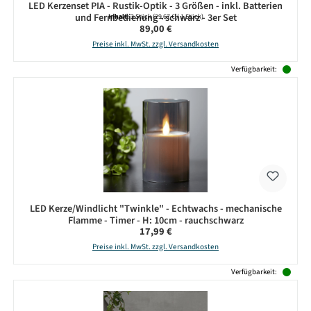
LED Kerzenset PIA - Rustik-Optik - 3 Größen - inkl. Batterien
und Fernbedienung - schwarz - 3er Set
Inhalt:
3 Stück
(29,67 € / 1 Stück)
Regulärer Preis:
89,00 €
Preise inkl. MwSt. zzgl. Versandkosten
Verfügbarkeit:
LED Kerze/Windlicht "Twinkle" - Echtwachs - mechanische
Flamme - Timer - H: 10cm - rauchschwarz
Regulärer Preis:
17,99 €
Preise inkl. MwSt. zzgl. Versandkosten
Verfügbarkeit: