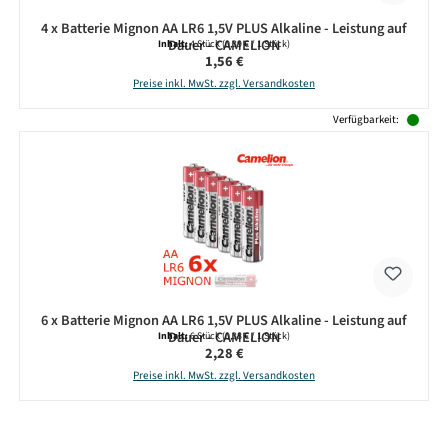
4 x Batterie Mignon AA LR6 1,5V PLUS Alkaline - Leistung auf
Dauer - CAMELION
Inhalt:
4 Stück
(0,39 € / 1 Stück)
Regulärer Preis:
1,56 €
Preise inkl. MwSt. zzgl. Versandkosten
Verfügbarkeit:
6 x Batterie Mignon AA LR6 1,5V PLUS Alkaline - Leistung auf
Dauer - CAMELION
Inhalt:
6 Stück
(0,38 € / 1 Stück)
Regulärer Preis:
2,28 €
Preise inkl. MwSt. zzgl. Versandkosten