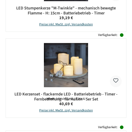
LED Stumpenkerze "M-Twinkle" - mechanisch bewegte
Flamme - H: 15cm - Batteriebetrieb - Timer
Regulärer Preis:
19,19 €
Preise inkl. MwSt. zzgl. Versandkosten
Verfügbarkeit:
LED Kerzenset - flackernde LED - Batteriebetrieb - Timer -
Fernbedienung - für Außen - 5er Set
Inhalt:
5 Stück
(8,14 € / 1 Stück)
Regulärer Preis:
40,69 €
Preise inkl. MwSt. zzgl. Versandkosten
Produktgalerie überspringen
Verfügbarkeit: