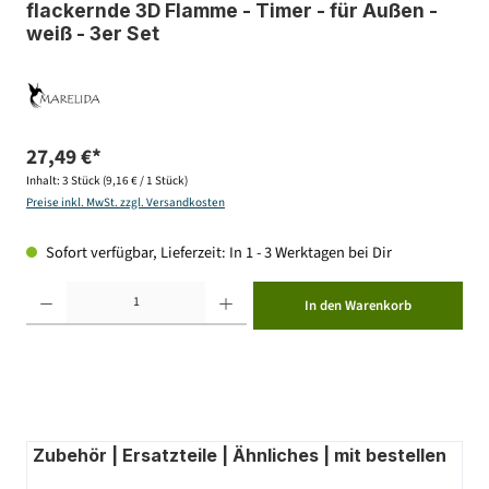
flackernde 3D Flamme - Timer - für Außen -
weiß - 3er Set
27,49 €*
Inhalt:
3 Stück
(9,16 € / 1 Stück)
Preise inkl. MwSt. zzgl. Versandkosten
Sofort verfügbar, Lieferzeit: In 1 - 3 Werktagen bei Dir
Produkt Anzahl: Gib den gewünschten Wert ein oder benutze die Schaltflächen um die Anzahl zu erhöhen ode
In den Warenkorb
Zubehör | Ersatzteile | Ähnliches | mit bestellen