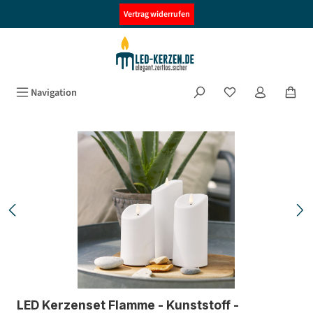
alt springen
Vertrag widerrufen
Navigation
Bildergalerie überspringen
LED Kerzenset Flamme - Kunststoff -