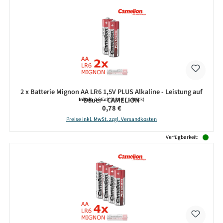
2 x Batterie Mignon AA LR6 1,5V PLUS Alkaline - Leistung auf
Dauer - CAMELION
Inhalt:
2 Stück
(0,39 € / 1 Stück)
Regulärer Preis:
0,78 €
Preise inkl. MwSt. zzgl. Versandkosten
Verfügbarkeit: