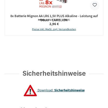
8x Batterie Mignon AA LR6 1,5V PLUS Alkaline - Leistung auf
Dauer - CAMELION
Inhalt:
8 Stück
(0,37 € / 1 Stück)
Regulärer Preis:
2,96 €
Preise inkl. MwSt. zzgl. Versandkosten
Sicherheitshinweise
Download:
Sicherheitshinweise