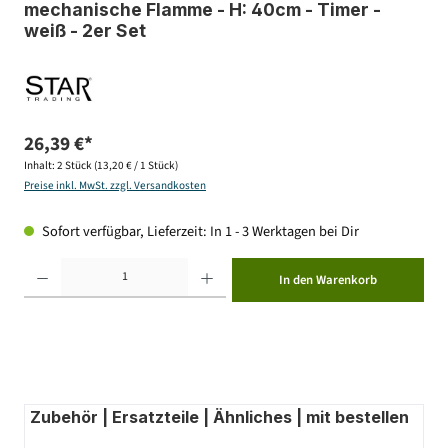
mechanische Flamme - H: 40cm - Timer -
weiß - 2er Set
26,39 €*
Inhalt:
2 Stück
(13,20 € / 1 Stück)
Preise inkl. MwSt. zzgl. Versandkosten
Sofort verfügbar, Lieferzeit: In 1 - 3 Werktagen bei Dir
Produkt Anzahl: Gib den gewünschten Wert ein oder benutze die Schaltflächen um die Anzahl zu erhöhen ode
In den Warenkorb
Zubehör | Ersatzteile | Ähnliches | mit bestellen