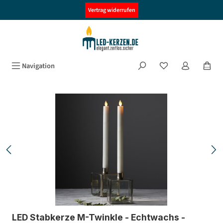
alt springen
Vertrag widerrufen
Navigation
Bildergalerie überspringen
LED Stabkerze M-Twinkle - Echtwachs -