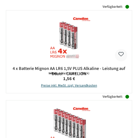
Produktgalerie überspringen
Verfügbarkeit:
4 x Batterie Mignon AA LR6 1,5V PLUS Alkaline - Leistung auf
Dauer - CAMELION
Inhalt:
4 Stück
(0,39 € / 1 Stück)
Regulärer Preis:
1,56 €
Preise inkl. MwSt. zzgl. Versandkosten
Verfügbarkeit: