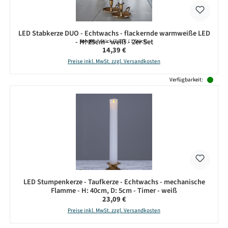
LED Stabkerze DUO - Echtwachs - flackernde warmweiße LED
- H: 25cm - weiß - 2er Set
Inhalt:
2 Stück
(7,20 € / 1 Stück)
Regulärer Preis:
14,39 €
Preise inkl. MwSt. zzgl. Versandkosten
Verfügbarkeit:
LED Stumpenkerze - Taufkerze - Echtwachs - mechanische
Flamme - H: 40cm, D: 5cm - Timer - weiß
Regulärer Preis:
23,09 €
Preise inkl. MwSt. zzgl. Versandkosten