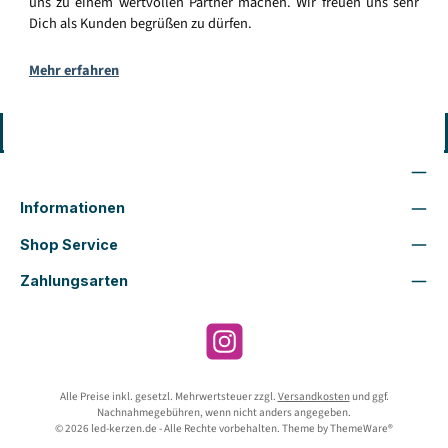
uns zu einem wertvollen Partner machen. Wir freuen uns sehr
Dich als Kunden begrüßen zu dürfen.
Mehr erfahren
Vertrag widerrufen
Wir sind für Dich da
Informationen
Shop Service
Zahlungsarten
Instagram
Alle Preise inkl. gesetzl. Mehrwertsteuer zzgl.
Versandkosten
und ggf.
Nachnahmegebühren, wenn nicht anders angegeben.
© 2026 led-kerzen.de - Alle Rechte vorbehalten. Theme by
ThemeWare®