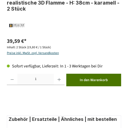
realistische 3D Flamme - H: 38cm - karamell -
2 Stück
39,59 €*
Inhalt:
2 Stück
(19,80 € / 1 Stück)
Preise inkl. MwSt. zzgl. Versandkosten
Sofort verfügbar, Lieferzeit: In 1 - 3 Werktagen bei Dir
Produkt Anzahl: Gib den gewünschten Wert ein oder benutze die Schaltflächen um die Anzahl zu erhöhen ode
In den Warenkorb
Zubehör | Ersatzteile | Ähnliches | mit bestellen