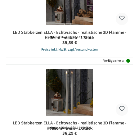
LED Stabkerzen ELLA - Echtwachs - realistische 3D Flamme -
H: 38cm - mokka - 2 Stück
Inhalt:
2 Stück
(19,80 € / 1 Stück)
Regulärer Preis:
39,59 €
Preise inkl. MwSt. zzgl. Versandkosten
Verfügbarkeit:
LED Stabkerzen ELLA - Echtwachs - realistische 3D Flamme -
H: 38cm - weiß - 2 Stück
Inhalt:
2 Stück
(18,15 € / 1 Stück)
Regulärer Preis:
36,29 €