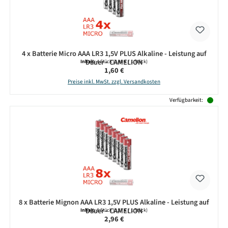
4 x Batterie Micro AAA LR3 1,5V PLUS Alkaline - Leistung auf
Dauer - CAMELION
Inhalt:
4 Stück
(0,40 € / 1 Stück)
Regulärer Preis:
1,60 €
Preise inkl. MwSt. zzgl. Versandkosten
Verfügbarkeit:
8 x Batterie Mignon AAA LR3 1,5V PLUS Alkaline - Leistung auf
Dauer - CAMELION
Inhalt:
8 Stück
(0,37 € / 1 Stück)
Regulärer Preis:
2,96 €