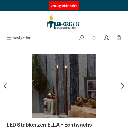
alt springen
Vertrag widerrufen
Navigation
Bildergalerie überspringen
LED Stabkerzen ELLA - Echtwachs -