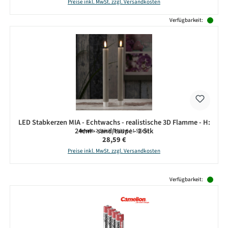
Preise inkl. MwSt. zzgl. Versandkosten
Verfügbarkeit:
LED Stabkerzen MIA - Echtwachs - realistische 3D Flamme - H:
24cm - sand/taupe - 2 Stk
Inhalt:
2 Stück
(14,30 € / 1 Stück)
Regulärer Preis:
28,59 €
Preise inkl. MwSt. zzgl. Versandkosten
Produktgalerie überspringen
Verfügbarkeit: