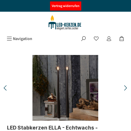
alt springen
Vertrag widerrufen
Navigation
Bildergalerie überspringen
LED Stabkerzen ELLA - Echtwachs -