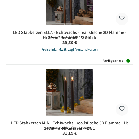
LED Stabkerzen ELLA - Echtwachs - realistische 3D Flamme -
H: 38cm - karamell - 2 Stück
Inhalt:
2 Stück
(19,80 € / 1 Stück)
Regulärer Preis:
39,59 €
Preise inkl. MwSt. zzgl. Versandkosten
Verfügbarkeit:
LED Stabkerzen MIA - Echtwachs - realistische 3D Flamme - H:
24cm - mokkafarben - 2 St.
Inhalt:
2 Stück
(15,60 € / 1 Stück)
Regulärer Preis:
31,19 €