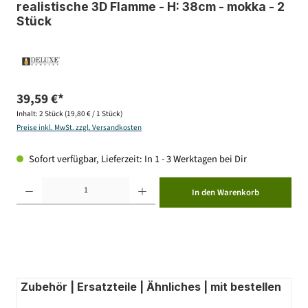
realistische 3D Flamme - H: 38cm - mokka - 2
Stück
39,59 €*
Inhalt:
2 Stück
(19,80 € / 1 Stück)
Preise inkl. MwSt. zzgl. Versandkosten
Sofort verfügbar, Lieferzeit: In 1 - 3 Werktagen bei Dir
Produkt Anzahl: Gib den gewünschten Wert ein oder benutze die Schaltflächen um die Anzahl zu erhöhen ode
In den Warenkorb
Zubehör | Ersatzteile | Ähnliches | mit bestellen