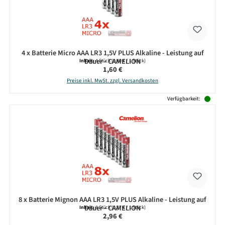
4 x Batterie Micro AAA LR3 1,5V PLUS Alkaline - Leistung auf
Dauer - CAMELION
Inhalt:
4 Stück
(0,40 € / 1 Stück)
Regulärer Preis:
1,60 €
Preise inkl. MwSt. zzgl. Versandkosten
Verfügbarkeit:
8 x Batterie Mignon AAA LR3 1,5V PLUS Alkaline - Leistung auf
Dauer - CAMELION
Inhalt:
8 Stück
(0,37 € / 1 Stück)
Regulärer Preis:
2,96 €