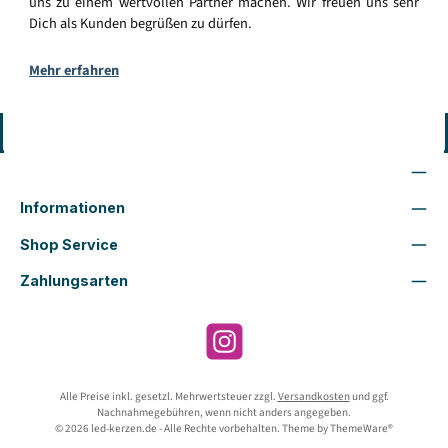
uns zu einem wertvollen Partner machen. Wir freuen uns sehr
Dich als Kunden begrüßen zu dürfen.
Mehr erfahren
Vertrag widerrufen
Wir sind für Dich da
Informationen
Shop Service
Zahlungsarten
Instagram
Alle Preise inkl. gesetzl. Mehrwertsteuer zzgl.
Versandkosten
und ggf.
Nachnahmegebühren, wenn nicht anders angegeben.
© 2026 led-kerzen.de - Alle Rechte vorbehalten. Theme by
ThemeWare®