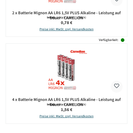
2 x Batterie Mignon AA LR6 1,5V PLUS Alkaline - Leistung auf
Dauer - CAMELION
Inhalt:
2 Stück
(0,39 € / 1 Stück)
Regulärer Preis:
0,78 €
Preise inkl. MwSt. zzgl. Versandkosten
Verfügbarkeit:
4 x Batterie Mignon AA LR6 1,5V PLUS Alkaline - Leistung auf
Dauer - CAMELION
Inhalt:
4 Stück
(0,39 € / 1 Stück)
Regulärer Preis:
1,56 €
Preise inkl. MwSt. zzgl. Versandkosten