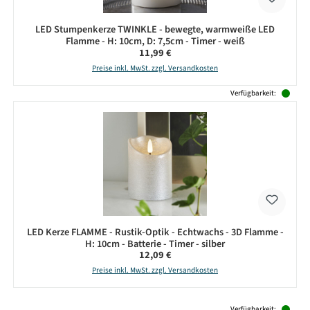
LED Stumpenkerze TWINKLE - bewegte, warmweiße LED
Flamme - H: 10cm, D: 7,5cm - Timer - weiß
Regulärer Preis:
11,99 €
Preise inkl. MwSt. zzgl. Versandkosten
Verfügbarkeit:
LED Kerze FLAMME - Rustik-Optik - Echtwachs - 3D Flamme -
H: 10cm - Batterie - Timer - silber
Regulärer Preis:
12,09 €
Preise inkl. MwSt. zzgl. Versandkosten
Produktgalerie überspringen
Verfügbarkeit: