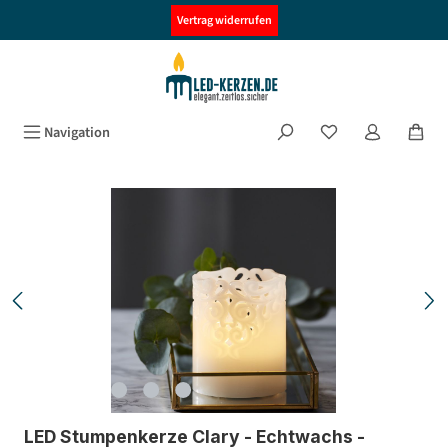
alt springen
Vertrag widerrufen
Navigation
Bildergalerie überspringen
LED Stumpenkerze Clary - Echtwachs -