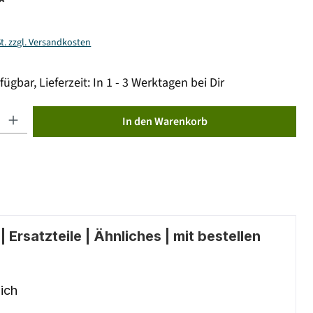
*
St. zzgl. Versandkosten
fügbar, Lieferzeit: In 1 - 3 Werktagen bei Dir
ib den gewünschten Wert ein oder benutze die Schaltflächen um die Anzahl zu erhöhen od
In den Warenkorb
 Ersatzteile | Ähnliches | mit bestellen
ich