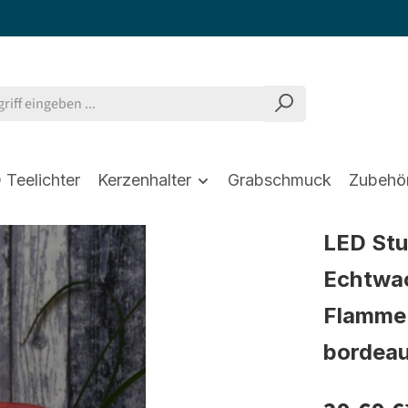
 Teelichter
Kerzenhalter
Grabschmuck
Zubehö
LED St
Echtwac
Flamme 
bordea