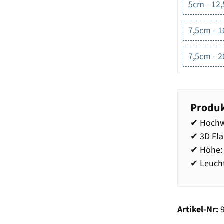
5cm - 12
7,5cm - 
7,5cm - 
Produk
✔ Hochw
✔ 3D Fl
✔ Höhe:
✔ Leucht
Artikel-Nr: