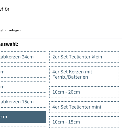
ehör
el hinzufügen
auswahl:
Stabkerzen 24cm
2er Set Teelichter klein
cm
4er Set Kerzen mit
Fernb./Batterien
cm
10cm - 20cm
Stabkerzen 15cm
4er Set Teelichter mini
0cm
10cm - 15cm