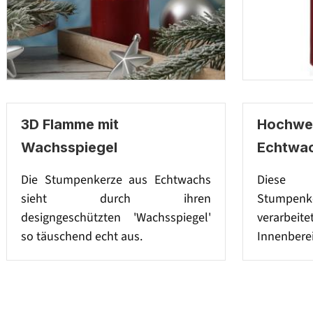
3D Flamme mit
Hochwer
Wachsspiegel
Echtwa
Die Stumpenkerze aus Echtwachs
Diese 
sieht durch ihren
Stumpenke
designgeschützten 'Wachsspiegel'
verarbeit
so täuschend echt aus.
Innenberei