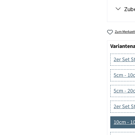
Zub
Zum Merkzett
Varianten
2er Set 
5cm - 10
5cm - 20
2er Set 
10cm - 1