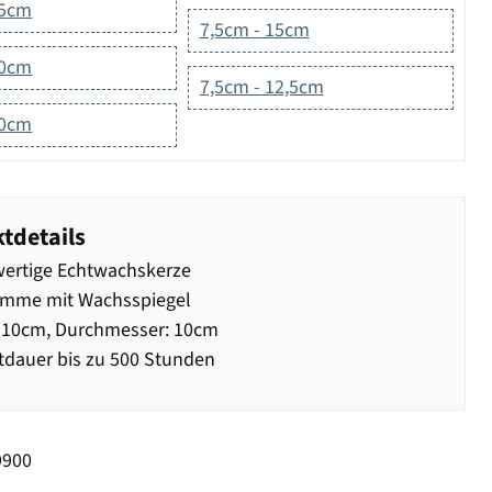
,5cm
7,5cm - 15cm
10cm
7,5cm - 12,5cm
20cm
tdetails
ertige Echtwachskerze
amme mit Wachsspiegel
 10cm, Durchmesser: 10cm
dauer bis zu 500 Stunden
9900