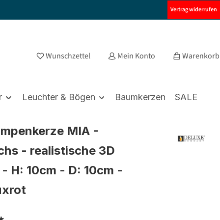
Vertrag widerrufen
Wunschzettel
Mein Konto
Warenkorb
r
Leuchter & Bögen
Baumkerzen
SALE
umpenkerze MIA -
hs - realistische 3D
- H: 10cm - D: 10cm -
uxrot