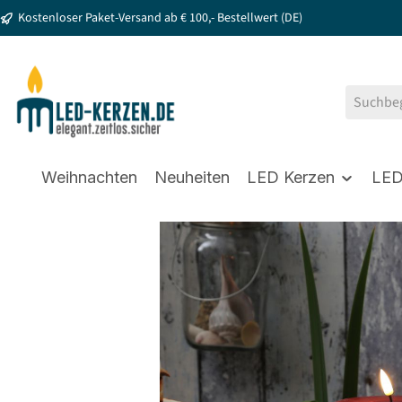
Kostenloser Paket-Versand ab € 100,- Bestellwert (DE)
springen
Zur Hauptnavigation springen
Weihnachten
Neuheiten
LED Kerzen
LED
Bildergalerie überspringen