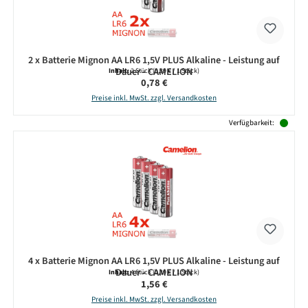
2 x Batterie Mignon AA LR6 1,5V PLUS Alkaline - Leistung auf
Dauer - CAMELION
Inhalt:
2 Stück
(0,39 € / 1 Stück)
Regulärer Preis:
0,78 €
Preise inkl. MwSt. zzgl. Versandkosten
Verfügbarkeit:
4 x Batterie Mignon AA LR6 1,5V PLUS Alkaline - Leistung auf
Dauer - CAMELION
Inhalt:
4 Stück
(0,39 € / 1 Stück)
Regulärer Preis:
1,56 €
Preise inkl. MwSt. zzgl. Versandkosten