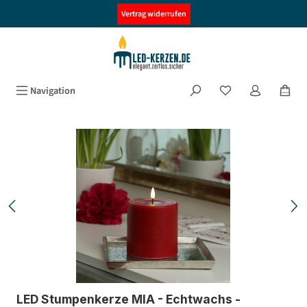
alt springen
Vertrag widerrufen
Navigation
Bildergalerie überspringen
LED Stumpenkerze MIA - Echtwachs -