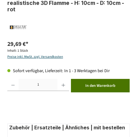
realistische 3D Flamme - H: 10cm - D: 10cm -
rot
29,69 €*
Inhalt:
1 Stück
Preise inkl. MwSt. zzgl. Versandkosten
Sofort verfügbar, Lieferzeit: In 1 - 3 Werktagen bei Dir
Produkt Anzahl: Gib den gewünschten Wert ein oder benutze die Schaltflächen um die Anzahl zu erhöhen ode
In den Warenkorb
Zubehör | Ersatzteile | Ähnliches | mit bestellen