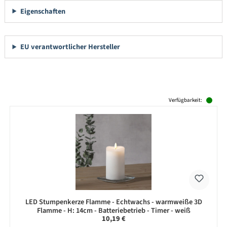
Eigenschaften
EU verantwortlicher Hersteller
Produktgalerie überspringen
Verfügbarkeit:
LED Stumpenkerze Flamme - Echtwachs - warmweiße 3D
Flamme - H: 14cm - Batteriebetrieb - Timer - weiß
Regulärer Preis:
10,19 €