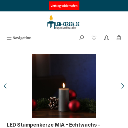
alt springen
Vertrag widerrufen
Navigation
Bildergalerie überspringen
LED Stumpenkerze MIA - Echtwachs -