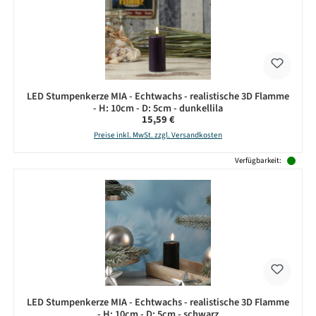
LED Stumpenkerze MIA - Echtwachs - realistische 3D Flamme
- H: 10cm - D: 5cm - dunkellila
Regulärer Preis:
15,59 €
Preise inkl. MwSt. zzgl. Versandkosten
Verfügbarkeit:
LED Stumpenkerze MIA - Echtwachs - realistische 3D Flamme
- H: 10cm - D: 5cm - schwarz