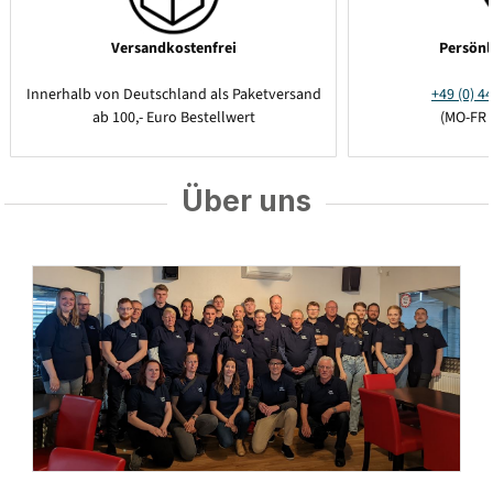
Versandkostenfrei
Persönl
Innerhalb von Deutschland als Paketversand
+49 (0) 44
ab 100,- Euro Bestellwert
(MO-FR 
Über uns