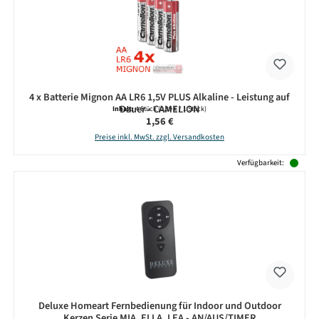
4 x Batterie Mignon AA LR6 1,5V PLUS Alkaline - Leistung auf
Dauer - CAMELION
Inhalt:
4 Stück
(0,39 € / 1 Stück)
Regulärer Preis:
1,56 €
Preise inkl. MwSt. zzgl. Versandkosten
Verfügbarkeit:
Deluxe Homeart Fernbedienung für Indoor und Outdoor
Kerzen Serie MIA, ELLA, LEA - AN/AUS/TIMER