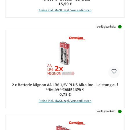
Regulärer Preis:
15,59 €
Preise inkl. MwSt. zzgl. Versandkosten
Produktgalerie überspringen
Verfügbarkeit:
2 x Batterie Mignon AA LR6 1,5V PLUS Alkaline - Leistung auf
Dauer - CAMELION
Inhalt:
2 Stück
(0,39 € / 1 Stück)
Regulärer Preis:
0,78 €
Preise inkl. MwSt. zzgl. Versandkosten
Verfügbarkeit: