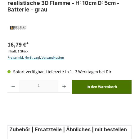
realistische 3D Flamme - H: 10cm D: 5cm -
Batterie - grau
16,79 €*
Inhalt:
1 Stück
Preise inkl. MwSt. zzgl. Versandkosten
Sofort verfügbar, Lieferzeit: In 1 - 3 Werktagen bei Dir
Produkt Anzahl: Gib den gewünschten Wert ein oder benutze die Schaltflächen um die Anzahl zu erhöhen ode
In den Warenkorb
Zubehör | Ersatzteile | Ähnliches | mit bestellen