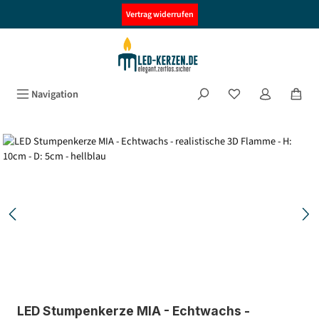
alt springen
Vertrag widerrufen
Navigation
Bildergalerie überspringen
LED Stumpenkerze MIA - Echtwachs -