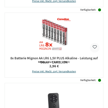
Preise inkl. MwSt. zzgl. Versandkosten
Verfügbarkeit:
8x Batterie Mignon AA LR6 1,5V PLUS Alkaline - Leistung auf
Dauer - CAMELION
Inhalt:
8 Stück
(0,37 € / 1 Stück)
Regulärer Preis:
2,96 €
Preise inkl. MwSt. zzgl. Versandkosten
Verfügbarkeit: