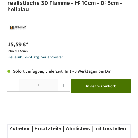
realistische 3D Flamme - H: 10cm - D: 5cm -
hellblau
15,59 €*
Inhalt:
1 Stück
Preise inkl. MwSt. zzgl. Versandkosten
Sofort verfügbar, Lieferzeit: In 1 - 3 Werktagen bei Dir
Produkt Anzahl: Gib den gewünschten Wert ein oder benutze die Schaltflächen um die Anzahl zu erhöhen ode
In den Warenkorb
Zubehör | Ersatzteile | Ähnliches | mit bestellen