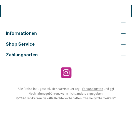
Vertrag widerrufen
Wir sind für Dich da
Informationen
Shop Service
Zahlungsarten
Instagram
Alle Preise inkl. gesetzl. Mehrwertsteuer zzgl.
Versandkosten
und ggf.
Nachnahmegebühren, wenn nicht anders angegeben.
© 2026 led-kerzen.de - Alle Rechte vorbehalten. Theme by
ThemeWare®