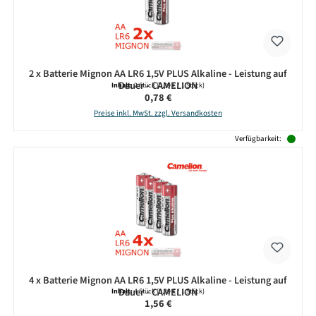
2 x Batterie Mignon AA LR6 1,5V PLUS Alkaline - Leistung auf
Dauer - CAMELION
Inhalt:
2 Stück
(0,39 € / 1 Stück)
Regulärer Preis:
0,78 €
Preise inkl. MwSt. zzgl. Versandkosten
Verfügbarkeit:
4 x Batterie Mignon AA LR6 1,5V PLUS Alkaline - Leistung auf
Dauer - CAMELION
Inhalt:
4 Stück
(0,39 € / 1 Stück)
Regulärer Preis:
1,56 €