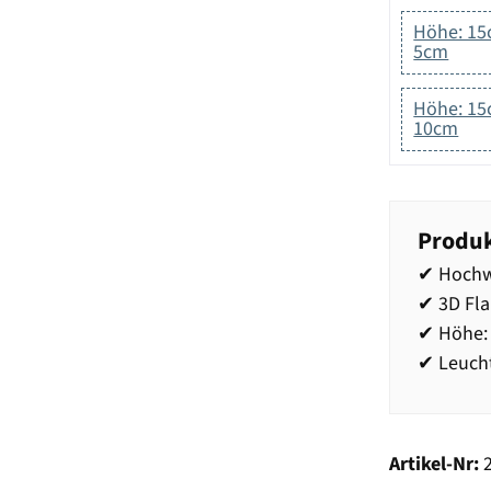
Höhe: 15
5cm
Höhe: 15
10cm
Produk
✔ Hochw
✔ 3D Fl
✔ Höhe:
✔ Leucht
Artikel-Nr: