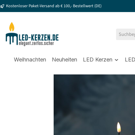
Kostenloser Paket-Versand ab € 100,- Bestellwert (DE)
springen
Zur Hauptnavigation springen
Weihnachten
Neuheiten
LED Kerzen
LED
Bildergalerie überspringen