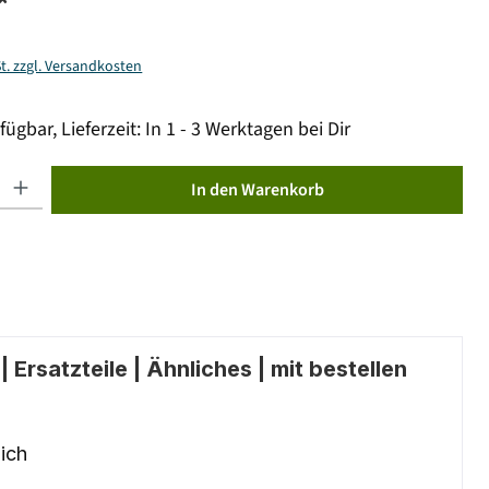
*
St. zzgl. Versandkosten
fügbar, Lieferzeit: In 1 - 3 Werktagen bei Dir
ib den gewünschten Wert ein oder benutze die Schaltflächen um die Anzahl zu erhöhen od
In den Warenkorb
 Ersatzteile | Ähnliches | mit bestellen
ich