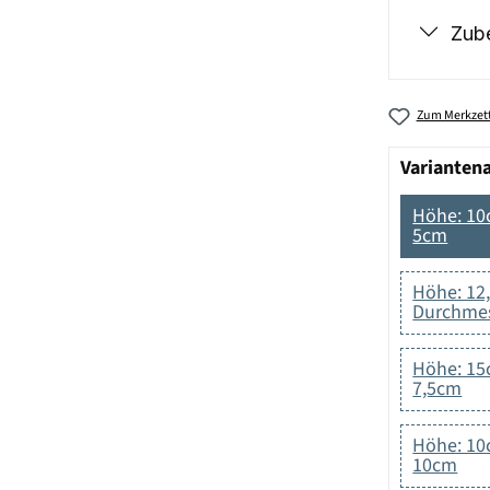
Zub
Zum Merkzett
Varianten
Höhe: 10
5cm
Höhe: 12
Durchmes
Höhe: 15
7,5cm
Höhe: 10
10cm