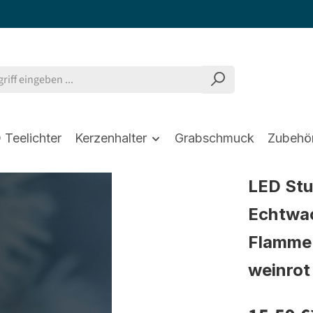
 Teelichter
Kerzenhalter
Grabschmuck
Zubehö
LED St
Echtwac
Flamme 
weinrot