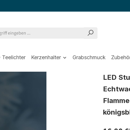
 Teelichter
Kerzenhalter
Grabschmuck
Zubehö
LED St
Echtwac
Flamme 
königsb