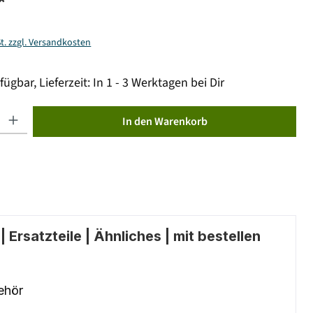
*
St. zzgl. Versandkosten
fügbar, Lieferzeit: In 1 - 3 Werktagen bei Dir
ib den gewünschten Wert ein oder benutze die Schaltflächen um die Anzahl zu erhöhen od
In den Warenkorb
 Ersatzteile | Ähnliches | mit bestellen
ehör