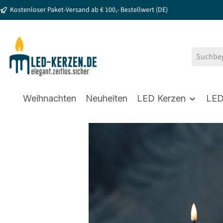
Kostenloser Paket-Versand ab € 100,- Bestellwert (DE)
springen
Zur Hauptnavigation springen
Weihnachten
Neuheiten
LED Kerzen
LED
Bildergalerie überspringen