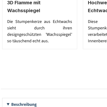
3D Flamme mit
Hochwer
Wachsspiegel
Echtwa
Die Stumpenkerze aus Echtwachs
Diese 
sieht durch ihren
Stumpenke
designgeschützten 'Wachsspiegel'
verarbeit
so täuschend echt aus.
Innenberei
Beschreibung