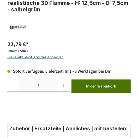
realistische 3D Flamme - H: 12,5cm - D: 7,5cm
- salbeigrün
22,79 €*
Inhalt:
1 Stück
Preise inkl. MwSt. zzgl. Versandkosten
Sofort verfügbar, Lieferzeit: In 1 - 3 Werktagen bei Dir
Produkt Anzahl: Gib den gewünschten Wert ein oder benutze die Schaltflächen um die Anzahl zu erhöhen ode
In den Warenkorb
Zubehör | Ersatzteile | Ähnliches | mit bestellen