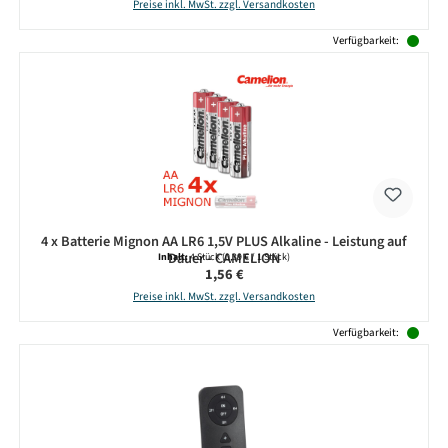
Preise inkl. MwSt. zzgl. Versandkosten
Verfügbarkeit:
4 x Batterie Mignon AA LR6 1,5V PLUS Alkaline - Leistung auf
Dauer - CAMELION
Inhalt:
4 Stück
(0,39 € / 1 Stück)
Regulärer Preis:
1,56 €
Preise inkl. MwSt. zzgl. Versandkosten
Verfügbarkeit: