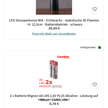
LED Stumpenkerze MIA - Echtwachs - realistische 3D Flamme
- H: 12,5cm - Batteriebetrieb - schwarz
Regulärer Preis:
20,49 €
Preise inkl. MwSt. zzgl. Versandkosten
Produktgalerie überspringen
Verfügbarkeit:
2 x Batterie Mignon AA LR6 1,5V PLUS Alkaline - Leistung auf
Dauer - CAMELION
Inhalt:
2 Stück
(0,39 € / 1 Stück)
Regulärer Preis:
0,78 €