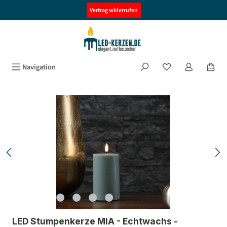
alt springen
Vertrag widerrufen
Navigation
Bildergalerie überspringen
LED Stumpenkerze MIA - Echtwachs -