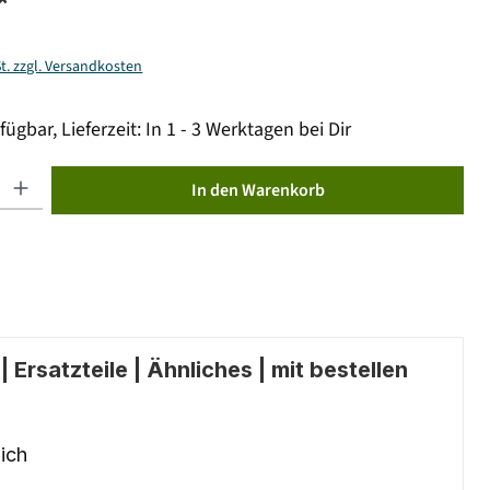
*
St. zzgl. Versandkosten
fügbar, Lieferzeit: In 1 - 3 Werktagen bei Dir
ib den gewünschten Wert ein oder benutze die Schaltflächen um die Anzahl zu erhöhen od
In den Warenkorb
 Ersatzteile | Ähnliches | mit bestellen
ich