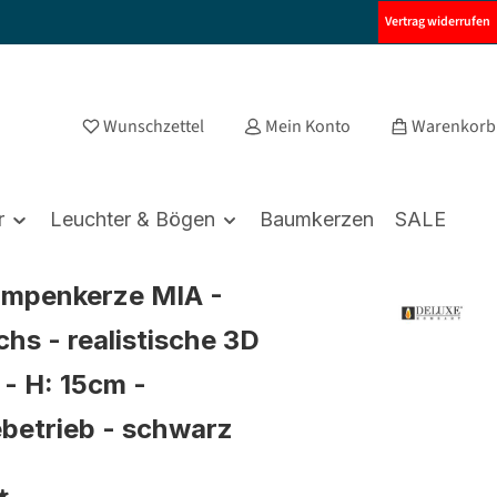
Vertrag widerrufen
Wunschzettel
Mein Konto
Warenkorb
r
Leuchter & Bögen
Baumkerzen
SALE
umpenkerze MIA -
hs - realistische 3D
- H: 15cm -
ebetrieb - schwarz