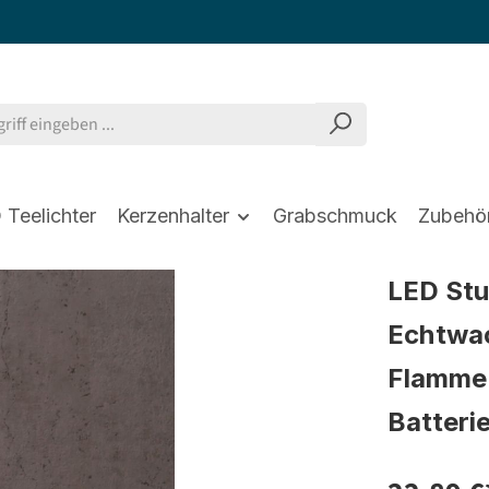
 Teelichter
Kerzenhalter
Grabschmuck
Zubehö
LED St
Echtwac
Flamme 
Batteri