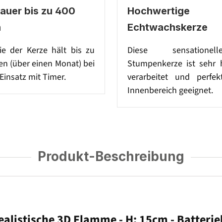
auer bis zu 400
Hochwertige
n
Echtwachskerze
ie der Kerze hält bis zu
Diese sensatione
n (über einen Monat) bei
Stumpenkerze ist sehr 
Einsatz mit Timer.
verarbeitet und perfe
Innenbereich geeignet.
Produkt-Beschreibung
ealistische 3D Flamme - H:
15cm
- Batteri