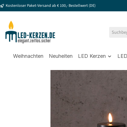
Kostenloser Paket-Versand ab € 100,- Bestellwert (DE)
springen
Zur Hauptnavigation springen
Weihnachten
Neuheiten
LED Kerzen
LED
Bildergalerie überspringen