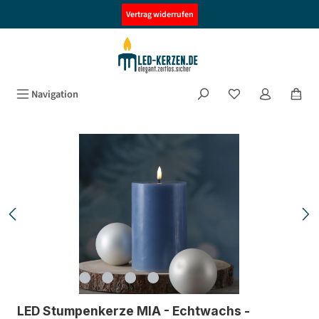
alt springen
Vertrag widerrufen
Navigation
Bildergalerie überspringen
LED Stumpenkerze MIA - Echtwachs -