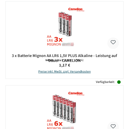
3 x Batterie Mignon AA LR6 1,5V PLUS Alkaline - Leistung auf
Dauer - CAMELION
Inhalt:
3 Stück
(0,39 € / 1 Stück)
Regulärer Preis:
1,17 €
Preise inkl. MwSt. zzgl. Versandkosten
Verfügbarkeit: