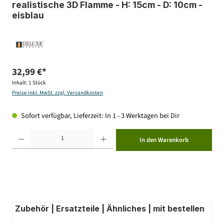
realistische 3D Flamme - H: 15cm - D: 10cm -
eisblau
32,99 €*
Inhalt:
1 Stück
Preise inkl. MwSt. zzgl. Versandkosten
Sofort verfügbar, Lieferzeit: In 1 - 3 Werktagen bei Dir
Produkt Anzahl: Gib den gewünschten Wert ein oder benutze die Schaltflächen um die Anzahl zu erhöhen ode
In den Warenkorb
Zubehör | Ersatzteile | Ähnliches | mit bestellen