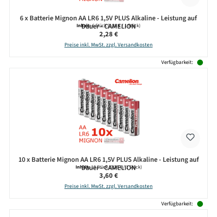
6 x Batterie Mignon AA LR6 1,5V PLUS Alkaline - Leistung auf
Dauer - CAMELION
Inhalt:
6 Stück
(0,38 € / 1 Stück)
Regulärer Preis:
2,28 €
Preise inkl. MwSt. zzgl. Versandkosten
Verfügbarkeit:
10 x Batterie Mignon AA LR6 1,5V PLUS Alkaline - Leistung auf
Dauer - CAMELION
Inhalt:
10 Stück
(0,36 € / 1 Stück)
Regulärer Preis:
3,60 €
Preise inkl. MwSt. zzgl. Versandkosten
Verfügbarkeit: