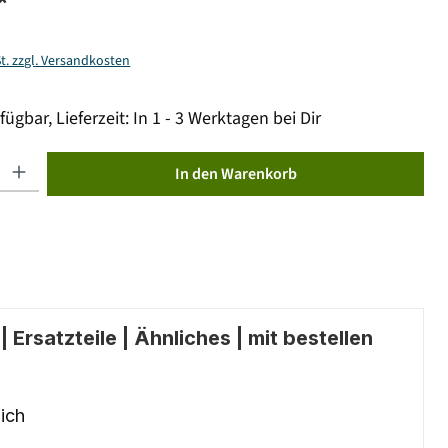
*
St. zzgl. Versandkosten
fügbar, Lieferzeit: In 1 - 3 Werktagen bei Dir
ib den gewünschten Wert ein oder benutze die Schaltflächen um die Anzahl zu erhöhen od
In den Warenkorb
 Ersatzteile | Ähnliches | mit bestellen
ich