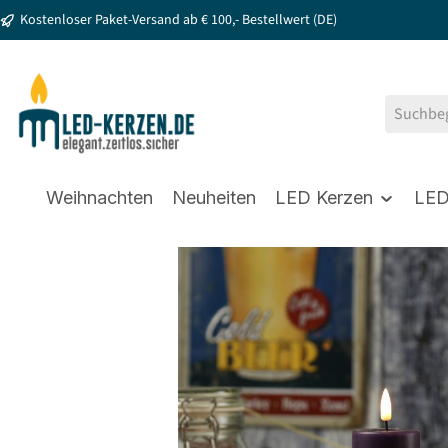
Kostenloser Paket-Versand ab € 100,- Bestellwert (DE)
springen
Zur Hauptnavigation springen
Weihnachten
Neuheiten
LED Kerzen
LED
Bildergalerie überspringen