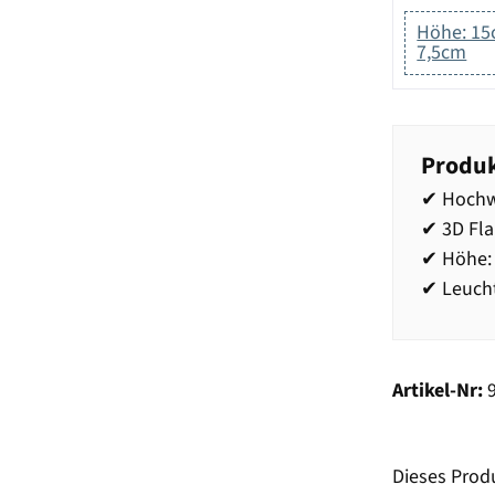
Höhe: 15
7,5cm
Produk
✔ Hochw
✔ 3D Fl
✔ Höhe:
✔ Leucht
Artikel-Nr:
Dieses Prod