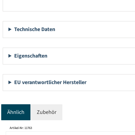
Technische Daten
Eigenschaften
EU verantwortlicher Hersteller
Ähnlich
Zubehör
Produktgalerie überspringen
Artikel-Nr: 11763