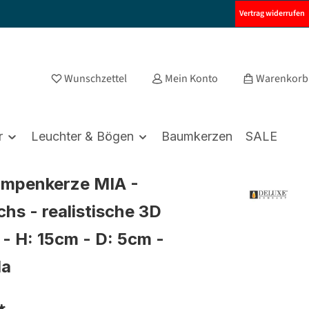
Vertrag widerrufen
Wunschzettel
Mein Konto
Warenkorb
r
Leuchter & Bögen
Baumkerzen
SALE
umpenkerze MIA -
hs - realistische 3D
- H: 15cm - D: 5cm -
la