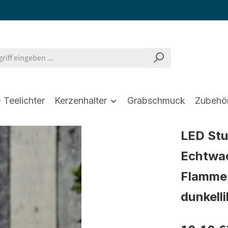
 Teelichter
Kerzenhalter
Grabschmuck
Zubehö
LED St
Echtwac
Flamme 
dunkelli