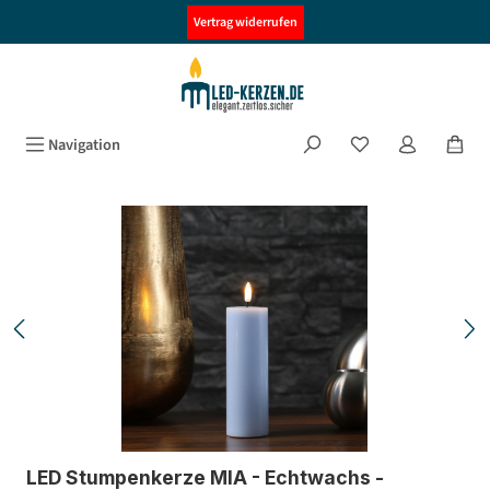
alt springen
Vertrag widerrufen
Navigation
Bildergalerie überspringen
LED Stumpenkerze MIA - Echtwachs -