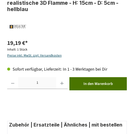
realistische 3D Flamme - H: 15cm - D: 5cm -
hellblau
19,19 €*
Inhalt:
1 Stück
Preise inkl. MwSt. zzgl. Versandkosten
Sofort verfügbar, Lieferzeit: In 1 - 3 Werktagen bei Dir
Produkt Anzahl: Gib den gewünschten Wert ein oder benutze die Schaltflächen um die Anzahl zu erhöhen ode
In den Warenkorb
Zubehör | Ersatzteile | Ähnliches | mit bestellen