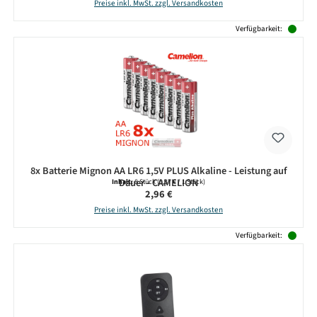
Preise inkl. MwSt. zzgl. Versandkosten
Verfügbarkeit:
8x Batterie Mignon AA LR6 1,5V PLUS Alkaline - Leistung auf
Dauer - CAMELION
Inhalt:
8 Stück
(0,37 € / 1 Stück)
Regulärer Preis:
2,96 €
Preise inkl. MwSt. zzgl. Versandkosten
Verfügbarkeit: