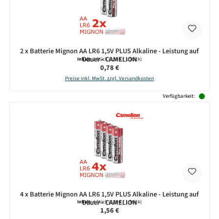
2 x Batterie Mignon AA LR6 1,5V PLUS Alkaline - Leistung auf
Dauer - CAMELION
Inhalt:
2 Stück
(0,39 € / 1 Stück)
Regulärer Preis:
0,78 €
Preise inkl. MwSt. zzgl. Versandkosten
Verfügbarkeit:
4 x Batterie Mignon AA LR6 1,5V PLUS Alkaline - Leistung auf
Dauer - CAMELION
Inhalt:
4 Stück
(0,39 € / 1 Stück)
Regulärer Preis:
1,56 €