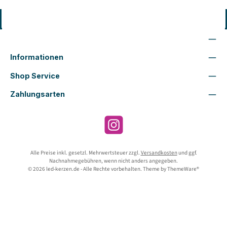
Vertrag widerrufen
Wir sind für Dich da
Informationen
Shop Service
Zahlungsarten
Instagram
Alle Preise inkl. gesetzl. Mehrwertsteuer zzgl.
Versandkosten
und ggf.
Nachnahmegebühren, wenn nicht anders angegeben.
© 2026 led-kerzen.de - Alle Rechte vorbehalten. Theme by
ThemeWare®