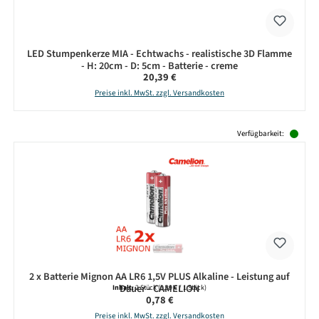
LED Stumpenkerze MIA - Echtwachs - realistische 3D Flamme
- H: 20cm - D: 5cm - Batterie - creme
Regulärer Preis:
20,39 €
Preise inkl. MwSt. zzgl. Versandkosten
Produktgalerie überspringen
Verfügbarkeit:
2 x Batterie Mignon AA LR6 1,5V PLUS Alkaline - Leistung auf
Dauer - CAMELION
Inhalt:
2 Stück
(0,39 € / 1 Stück)
Regulärer Preis:
0,78 €
Preise inkl. MwSt. zzgl. Versandkosten