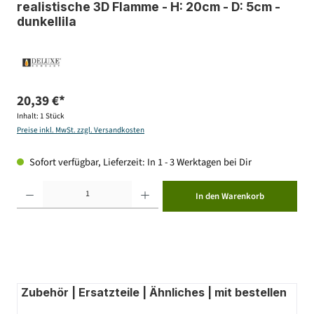
realistische 3D Flamme - H: 20cm - D: 5cm -
dunkellila
20,39 €*
Inhalt:
1 Stück
Preise inkl. MwSt. zzgl. Versandkosten
Sofort verfügbar, Lieferzeit: In 1 - 3 Werktagen bei Dir
Produkt Anzahl: Gib den gewünschten Wert ein oder benutze die Schaltflächen um die Anzahl zu erhöhen ode
In den Warenkorb
Zubehör | Ersatzteile | Ähnliches | mit bestellen