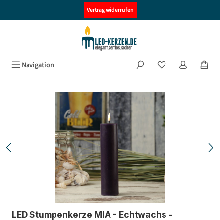
alt springen
Vertrag widerrufen
Navigation
Bildergalerie überspringen
LED Stumpenkerze MIA - Echtwachs -