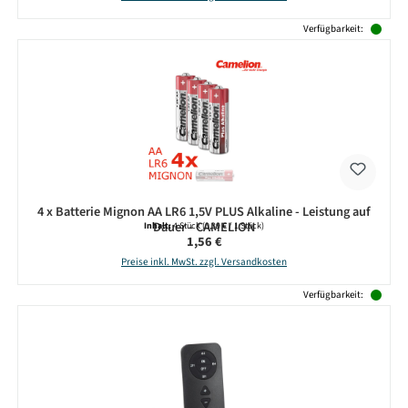
Verfügbarkeit:
4 x Batterie Mignon AA LR6 1,5V PLUS Alkaline - Leistung auf
Dauer - CAMELION
Inhalt:
4 Stück
(0,39 € / 1 Stück)
Regulärer Preis:
1,56 €
Preise inkl. MwSt. zzgl. Versandkosten
Verfügbarkeit: