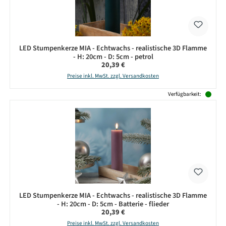
LED Stumpenkerze MIA - Echtwachs - realistische 3D Flamme
- H: 20cm - D: 5cm - petrol
Regulärer Preis:
20,39 €
Preise inkl. MwSt. zzgl. Versandkosten
Verfügbarkeit:
LED Stumpenkerze MIA - Echtwachs - realistische 3D Flamme
- H: 20cm - D: 5cm - Batterie - flieder
Regulärer Preis:
20,39 €
Preise inkl. MwSt. zzgl. Versandkosten