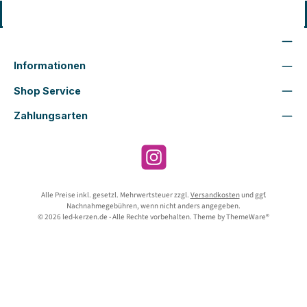
Vertrag widerrufen
Wir sind für Dich da
Informationen
Shop Service
Zahlungsarten
Instagram
Alle Preise inkl. gesetzl. Mehrwertsteuer zzgl.
Versandkosten
und ggf.
Nachnahmegebühren, wenn nicht anders angegeben.
© 2026 led-kerzen.de - Alle Rechte vorbehalten. Theme by
ThemeWare®