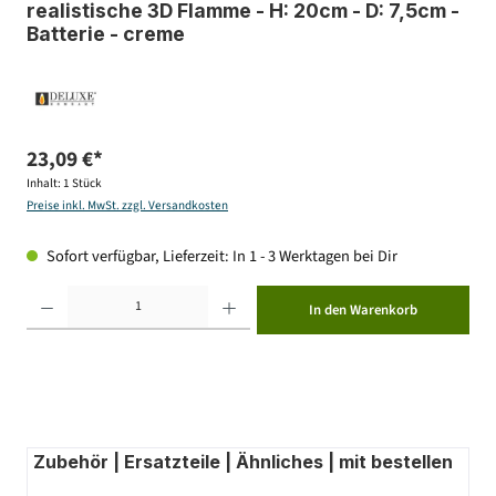
realistische 3D Flamme - H: 20cm - D: 7,5cm -
Batterie - creme
23,09 €*
Inhalt:
1 Stück
Preise inkl. MwSt. zzgl. Versandkosten
Sofort verfügbar, Lieferzeit: In 1 - 3 Werktagen bei Dir
Produkt Anzahl: Gib den gewünschten Wert ein oder benutze die Schaltflächen um die Anzahl zu erhöhen ode
In den Warenkorb
Zubehör | Ersatzteile | Ähnliches | mit bestellen