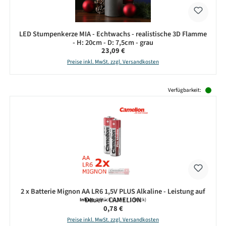
LED Stumpenkerze MIA - Echtwachs - realistische 3D Flamme
- H: 20cm - D: 7,5cm - grau
Regulärer Preis:
23,09 €
Preise inkl. MwSt. zzgl. Versandkosten
Produktgalerie überspringen
Verfügbarkeit:
2 x Batterie Mignon AA LR6 1,5V PLUS Alkaline - Leistung auf
Dauer - CAMELION
Inhalt:
2 Stück
(0,39 € / 1 Stück)
Regulärer Preis:
0,78 €
Preise inkl. MwSt. zzgl. Versandkosten