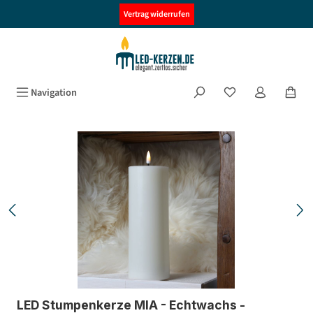
alt springen
Vertrag widerrufen
Navigation
Bildergalerie überspringen
LED Stumpenkerze MIA - Echtwachs -