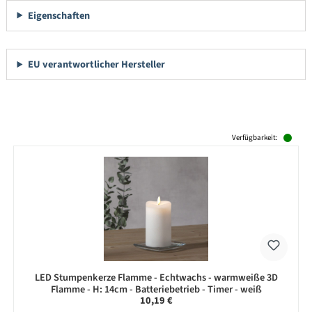
Eigenschaften
EU verantwortlicher Hersteller
Produktgalerie überspringen
Verfügbarkeit:
LED Stumpenkerze Flamme - Echtwachs - warmweiße 3D
Flamme - H: 14cm - Batteriebetrieb - Timer - weiß
Regulärer Preis:
10,19 €