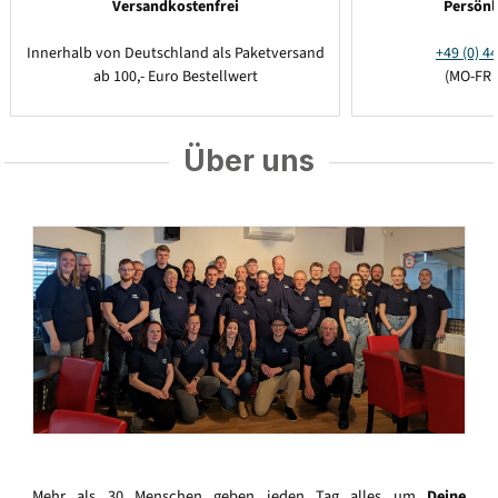
Versandkostenfrei
Persönl
Innerhalb von Deutschland als Paketversand
+49 (0) 44
ab 100,- Euro Bestellwert
(MO-FR 
Über uns
Mehr als 30 Menschen geben jeden Tag alles um
Deine