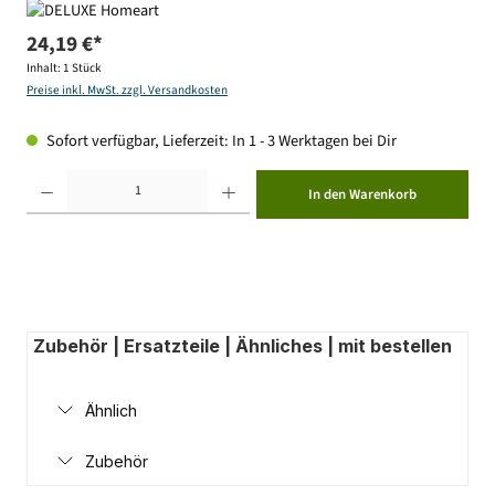
24,19 €*
Inhalt:
1 Stück
Preise inkl. MwSt. zzgl. Versandkosten
Sofort verfügbar, Lieferzeit: In 1 - 3 Werktagen bei Dir
Produkt Anzahl: Gib den gewünschten Wert ein oder benutze die Schaltflächen um die Anzahl zu erhöhen ode
In den Warenkorb
Zubehör | Ersatzteile | Ähnliches | mit bestellen
Ähnlich
Zubehör