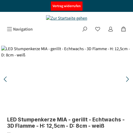
alt springen
Vertrag widerrufen
Navigation
Bildergalerie überspringen
LED Stumpenkerze MIA - gerillt - Echtwachs -
3D Flamme - H: 12,5cm - D: 8cm - weiß