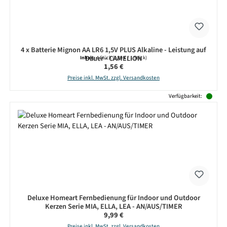
4 x Batterie Mignon AA LR6 1,5V PLUS Alkaline - Leistung auf
Dauer - CAMELION
Inhalt:
4 Stück
(0,39 € / 1 Stück)
Regulärer Preis:
1,56 €
Preise inkl. MwSt. zzgl. Versandkosten
Verfügbarkeit:
Deluxe Homeart Fernbedienung für Indoor und Outdoor
Kerzen Serie MIA, ELLA, LEA - AN/AUS/TIMER
Regulärer Preis:
9,99 €
Preise inkl. MwSt. zzgl. Versandkosten