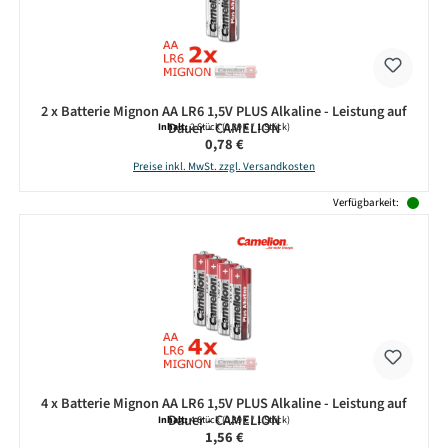
2 x Batterie Mignon AA LR6 1,5V PLUS Alkaline - Leistung auf
Dauer - CAMELION
Inhalt:
2 Stück
(0,39 € / 1 Stück)
Regulärer Preis:
0,78 €
Preise inkl. MwSt. zzgl. Versandkosten
Verfügbarkeit:
4 x Batterie Mignon AA LR6 1,5V PLUS Alkaline - Leistung auf
Dauer - CAMELION
Inhalt:
4 Stück
(0,39 € / 1 Stück)
Regulärer Preis:
1,56 €