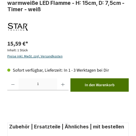
warmweiße LED Flamme - H: 15cm, D: 7,5cm -
Timer - weiß
15,59 €*
Inhalt:
1 Stück
Preise inkl. MwSt. zzgl. Versandkosten
Sofort verfügbar, Lieferzeit: In 1 - 3 Werktagen bei Dir
Produkt Anzahl: Gib den gewünschten Wert ein oder benutze die Schaltflächen um die Anzahl zu erhöhen ode
In den Warenkorb
Zubehör | Ersatzteile | Ähnliches | mit bestellen