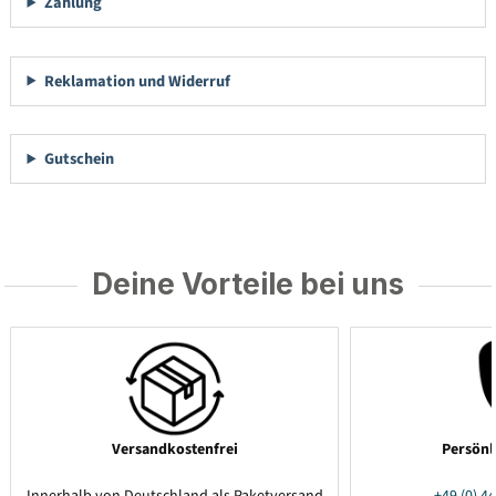
Zahlung
Reklamation und Widerruf
Gutschein
Deine Vorteile bei uns
Versandkostenfrei
Persönl
Innerhalb von Deutschland als Paketversand
+49 (0) 44