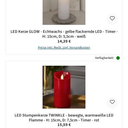
LED Kerze GLOW - Echtwachs - gelbe flackernde LED - Timer -
H: 15cm, D: 5,5cm - weiß
Regulärer Preis:
14,39 €
Preise inkl. MwSt. zzgl. Versandkosten
Verfügbarkeit:
LED Stumpenkerze TWINKLE - bewegte, warmweiße LED
Flamme - H: 15cm, D: 7,5cm - Timer - rot
Regulärer Preis:
15,59 €