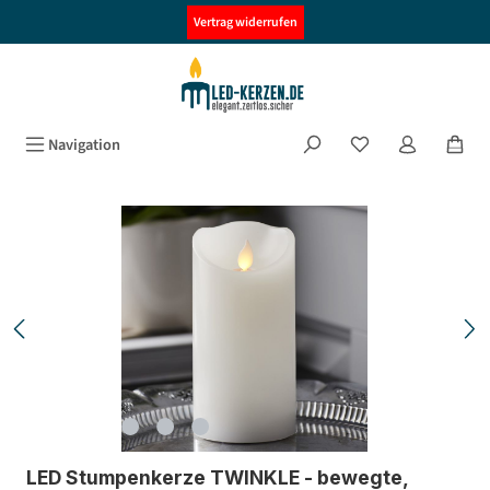
alt springen
Vertrag widerrufen
Navigation
Bildergalerie überspringen
LED Stumpenkerze TWINKLE - bewegte,