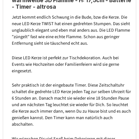
warmweiße 3D Flamme - H: 17
,5cm - Batterie
- Timer - altrosa
Jetzt kommt endlich Schwung in die Bude, bzw die Kerze. Die
neue LED Kerze TWIST hat einen gedrehten Stumpen. Das sieht
unglaublich elegant und eben mal anders aus. Die LED Flamme
"züngelt" fast wie eine echte Flamme. Schon aus geringer
Entfernung sieht sie täuschend echt aus.
Diese LED Kerze ist perfekt zur Tischdekoration. Auch bei
Events wie Hochzeiten oder Familienfeiern wird sie gerne
eingesetzt.
Sehr praktisch ist der eingebaute Timer. Diese Zeitschaltuhr
schaltet die gedrehte LED Kerze jeden Tag zur selben Uhrzeit für
6 Stunden an. Danach macht sie wieder eine 18 Stunden Pause
und am nächsten Tag leuchtet sie wieder für Dich. So leuchtet
die Kerze auch immer dann, wenn Du zu Hause bist und es auch
genießen kannst. Den Timer kann man natürlich auch
abschalten.
Wir wünschen Dir viel Spaß beim Dekorieren mit dieser