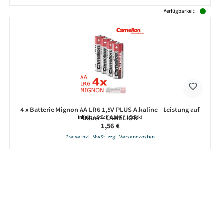
Verfügbarkeit:
4 x Batterie Mignon AA LR6 1,5V PLUS Alkaline - Leistung auf
Dauer - CAMELION
Inhalt:
4 Stück
(0,39 € / 1 Stück)
Regulärer Preis:
1,56 €
Preise inkl. MwSt. zzgl. Versandkosten