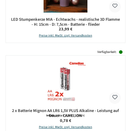
LED Stumpenkerze MIA - Echtwachs - realistische 3D Flamme
- H: 15cm - D: 7,5cm - Batterie - flieder
Regulärer Preis:
23,99 €
Preise inkl. MwSt. zzgl. Versandkosten
Produktgalerie überspringen
Verfügbarkeit:
2 x Batterie Mignon AA LR6 1,5V PLUS Alkaline - Leistung auf
Dauer - CAMELION
Inhalt:
2 Stück
(0,39 € / 1 Stück)
Regulärer Preis:
0,78 €
Preise inkl. MwSt. zzgl. Versandkosten