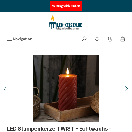
alt springen
Vertrag widerrufen
Navigation
Bildergalerie überspringen
LED Stumpenkerze TWIST - Echtwachs -