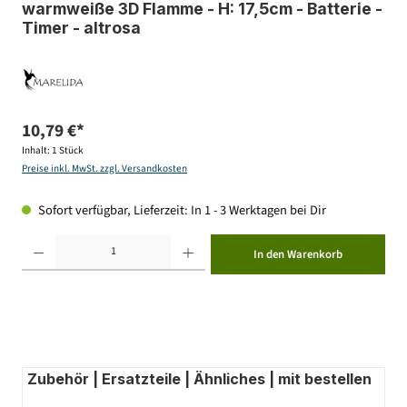
warmweiße 3D Flamme - H: 17,5cm - Batterie -
Timer - altrosa
10,79 €*
Inhalt:
1 Stück
Preise inkl. MwSt. zzgl. Versandkosten
Sofort verfügbar, Lieferzeit: In 1 - 3 Werktagen bei Dir
Produkt Anzahl: Gib den gewünschten Wert ein oder benutze die Schaltflächen um die Anzahl zu erhöhen ode
In den Warenkorb
Zubehör | Ersatzteile | Ähnliches | mit bestellen