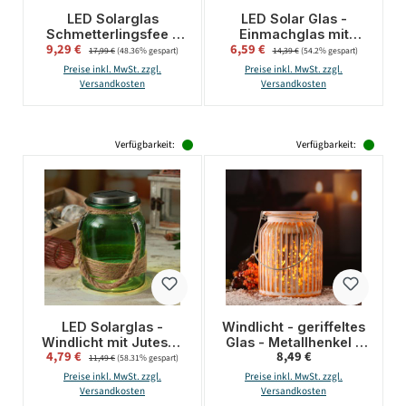
LED Solarglas
LED Solar Glas -
Schmetterlingsfee -
Einmachglas mit
Verkaufspreis:
Verkaufspreis:
9,29 €
Regulärer Preis:
6,59 €
Regulärer Preis:
Windlicht mit Juteseil
Mosaiksteinchen - mit
17,99 €
(48.36% gespart)
14,39 €
(54.2% gespart)
- 30 warmweiße LED -
Henkel - H: 13,5cm -
Preise inkl. MwSt. zzgl.
Preise inkl. MwSt. zzgl.
Lichtsensor - H: 16cm
Lichtsensor - rot
Versandkosten
Versandkosten
Verfügbarkeit:
Verfügbarkeit:
LED Solarglas -
Windlicht - geriffeltes
Windlicht mit Juteseil
Glas - Metallhenkel -
Verkaufspreis:
Regulärer Preis:
4,79 €
Regulärer Preis:
8,49 €
- Glas - warmweiße
H: 14,5cm - weiß,
11,49 €
(58.31% gespart)
LED - Lichtsensor - H:
kupfer
Preise inkl. MwSt. zzgl.
Preise inkl. MwSt. zzgl.
16cm - grün
Versandkosten
Versandkosten