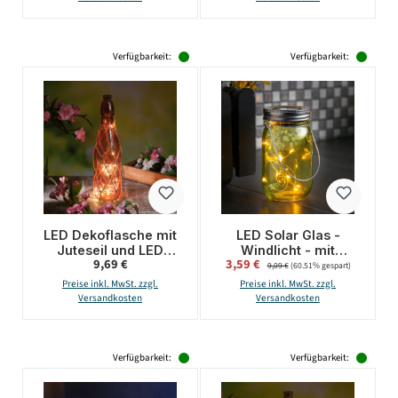
Verfügbarkeit:
Verfügbarkeit:
LED Dekoflasche mit
LED Solar Glas -
Juteseil und LED
Windlicht - mit
Regulärer Preis:
Verkaufspreis:
9,69 €
3,59 €
Regulärer Preis:
Drahtlichterkette -
Drahtlichterkette -
9,09 €
(60.51% gespart)
Leuchtflasche - H:
Lichtsensor - H: 14cm
Preise inkl. MwSt. zzgl.
Preise inkl. MwSt. zzgl.
28cm - dunkelrosa
- D: 8cm - grün
Versandkosten
Versandkosten
Verfügbarkeit:
Verfügbarkeit: