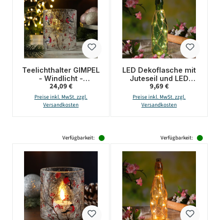
Teelichthalter GIMPEL
LED Dekoflasche mit
- Windlicht -
Juteseil und LED
Regulärer Preis:
Regulärer Preis:
24,09 €
9,69 €
Bruchglasoptik - Glas
Drahtlichterkette -
- H: 13cm - D: 11,5cm
Leuchtflasche - H:
Preise inkl. MwSt. zzgl.
Preise inkl. MwSt. zzgl.
28cm - dunkelgrün
Versandkosten
Versandkosten
Verfügbarkeit:
Verfügbarkeit: