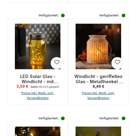
Verfügbarkeit:
Verfügbarkeit:
LED Solar Glas -
Windlicht - geriffeltes
Windlicht - mit
Glas - Metallhenkel -
Verkaufspreis:
Regulärer Preis:
3,59 €
Regulärer Preis:
8,49 €
Drahtlichterkette -
H: 14,5cm - weiß, gold
9,09 €
(60.51% gespart)
Lichtsensor - H: 14cm
Preise inkl. MwSt. zzgl.
Preise inkl. MwSt. zzgl.
- D: 8cm - gelb
Versandkosten
Versandkosten
Verfügbarkeit:
Verfügbarkeit: