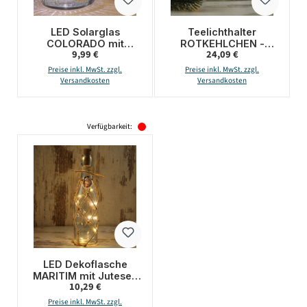
LED Solarglas
Teelichthalter
COLORADO mit
ROTKEHLCHEN -
Regulärer Preis:
Regulärer Preis:
9,99 €
24,09 €
Farbwechsel und Weiß
Windlicht -
- D: 11cm H: 16cm -
Bruchglasoptik - Glas-
Preise inkl. MwSt. zzgl.
Preise inkl. MwSt. zzgl.
Dekoglas mit Band
H: 13cm - D: 11,5cm
Versandkosten
Versandkosten
Verfügbarkeit:
LED Dekoflasche
MARITIM mit Juteseil
Regulärer Preis:
10,29 €
und LED
Drahtlichterkette - H:
Preise inkl. MwSt. zzgl.