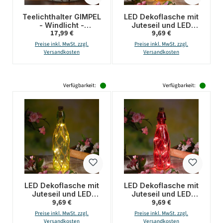
Teelichthalter GIMPEL
LED Dekoflasche mit
- Windlicht -
Juteseil und LED
Regulärer Preis:
Regulärer Preis:
17,99 €
9,69 €
Bruchglasoptik - Glas
Drahtlichterkette -
- H: 10cm - D: 9cm
Leuchtflasche - H:
Preise inkl. MwSt. zzgl.
Preise inkl. MwSt. zzgl.
28cm - hellrosa
Versandkosten
Versandkosten
Verfügbarkeit:
Verfügbarkeit:
LED Dekoflasche mit
LED Dekoflasche mit
Juteseil und LED
Juteseil und LED
Regulärer Preis:
Regulärer Preis:
9,69 €
9,69 €
Drahtlichterkette -
Drahtlichterkette -
Leuchtflasche - H:
Leuchtflasche - H:
Preise inkl. MwSt. zzgl.
Preise inkl. MwSt. zzgl.
28cm - hellgrün
28cm - pink
Versandkosten
Versandkosten