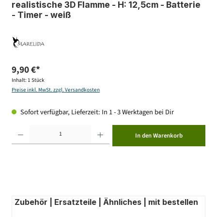
realistische 3D Flamme - H: 12,5cm - Batterie
- Timer - weiß
9,90 €*
Inhalt:
1 Stück
Preise inkl. MwSt. zzgl. Versandkosten
Sofort verfügbar, Lieferzeit: In 1 - 3 Werktagen bei Dir
Produkt Anzahl: Gib den gewünschten Wert ein oder benutze die Schaltflächen um die Anzahl zu erhöhen ode
In den Warenkorb
Zubehör | Ersatzteile | Ähnliches | mit bestellen