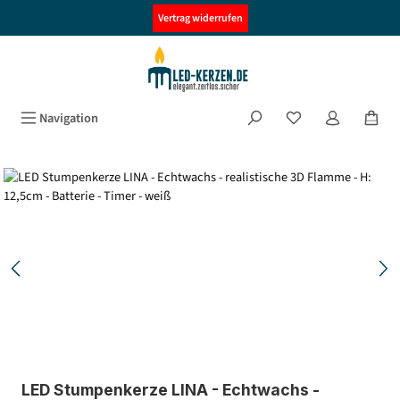
alt springen
Vertrag widerrufen
Navigation
Bildergalerie überspringen
LED Stumpenkerze LINA - Echtwachs -