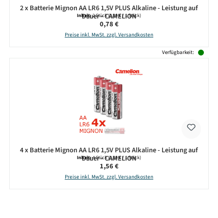
2 x Batterie Mignon AA LR6 1,5V PLUS Alkaline - Leistung auf
Dauer - CAMELION
Inhalt:
2 Stück
(0,39 € / 1 Stück)
Regulärer Preis:
0,78 €
Preise inkl. MwSt. zzgl. Versandkosten
Verfügbarkeit:
4 x Batterie Mignon AA LR6 1,5V PLUS Alkaline - Leistung auf
Dauer - CAMELION
Inhalt:
4 Stück
(0,39 € / 1 Stück)
Regulärer Preis:
1,56 €
Preise inkl. MwSt. zzgl. Versandkosten