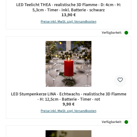
LED Teelicht THEA - realistische 3D Flamme - D: 4cm - H:
5,3cm - Timer - inkl. Batterie - schwarz
Regulärer Preis:
13,90 €
Preise inkl. MwSt. zzgl. Versandkosten
Verfügbarkeit:
LED Stumpenkerze LINA - Echtwachs - realistische 3D Flamme
- H: 12,5cm - Batterie - Timer - rot
Regulärer Preis:
9,90 €
Preise inkl. MwSt. zzgl. Versandkosten
Verfügbarkeit: