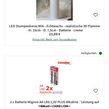
LED Stumpenkerze MIA - Echtwachs - realistische 3D Flamme
- H: 15cm - D: 7,5cm - Batterie - creme
Regulärer Preis:
23,99 €
Preise inkl. MwSt. zzgl. Versandkosten
Produktgalerie überspringen
Verfügbarkeit:
2 x Batterie Mignon AA LR6 1,5V PLUS Alkaline - Leistung auf
Dauer - CAMELION
Inhalt:
2 Stück
(0,39 € / 1 Stück)