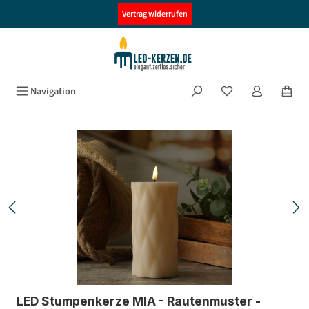
alt springen
Vertrag widerrufen
Navigation
Bildergalerie überspringen
LED Stumpenkerze MIA - Rautenmuster -