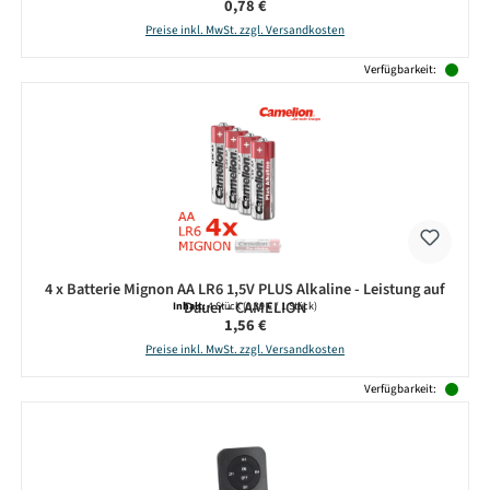
Regulärer Preis:
0,78 €
Preise inkl. MwSt. zzgl. Versandkosten
Verfügbarkeit:
4 x Batterie Mignon AA LR6 1,5V PLUS Alkaline - Leistung auf
Dauer - CAMELION
Inhalt:
4 Stück
(0,39 € / 1 Stück)
Regulärer Preis:
1,56 €
Preise inkl. MwSt. zzgl. Versandkosten
Verfügbarkeit: