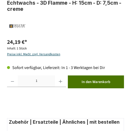
Echtwachs - 3D Flamme - H: 15cm - D: 7,5cm -
creme
24,19 €*
Inhalt:
1 Stück
Preise inkl. MwSt. zzgl. Versandkosten
Sofort verfügbar, Lieferzeit: In 1 - 3 Werktagen bei Dir
Produkt Anzahl: Gib den gewünschten Wert ein oder benutze die Schaltflächen um die Anzahl zu erhöhen ode
In den Warenkorb
Zubehör | Ersatzteile | Ähnliches | mit bestellen