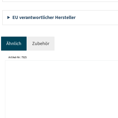
EU verantwortlicher Hersteller
Ähnlich
Zubehör
Produktgalerie überspringen
Artikel-Nr: 7925