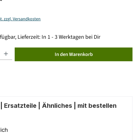
*
St. zzgl. Versandkosten
fügbar, Lieferzeit: In 1 - 3 Werktagen bei Dir
ib den gewünschten Wert ein oder benutze die Schaltflächen um die Anzahl zu erhöhen od
In den Warenkorb
 Ersatzteile | Ähnliches | mit bestellen
ich