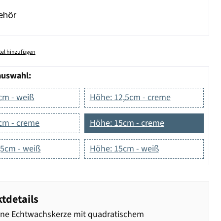
ehör
el hinzufügen
auswahl:
cm - weiß
Höhe: 12,5cm - creme
cm - creme
Höhe: 15cm - creme
,5cm - weiß
Höhe: 15cm - weiß
tdetails
ne Echtwachskerze mit quadratischem