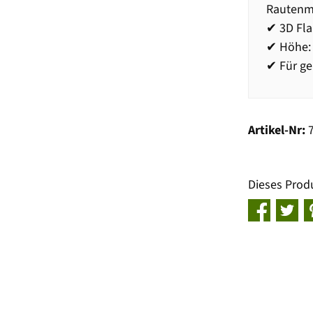
Rautenm
✔ 3D Fl
✔ Höhe:
✔ Für ge
Artikel-Nr:
Dieses Prod