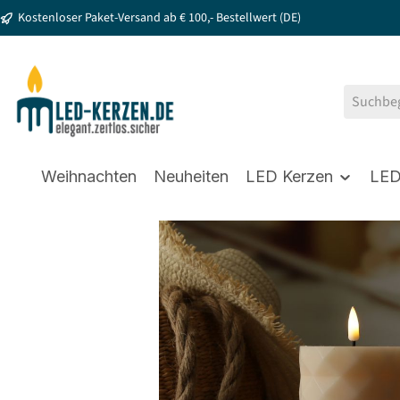
Kostenloser Paket-Versand ab € 100,- Bestellwert (DE)
springen
Zur Hauptnavigation springen
Weihnachten
Neuheiten
LED Kerzen
LED
Bildergalerie überspringen