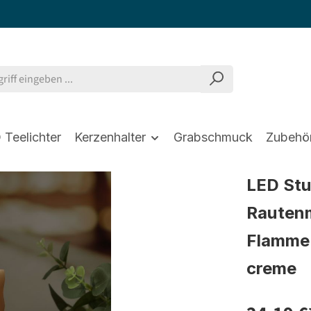
 Teelichter
Kerzenhalter
Grabschmuck
Zubehö
LED St
Rautenm
Flamme 
creme