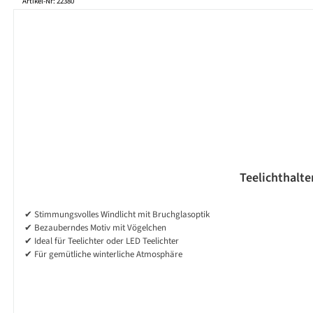
Produktgalerie überspringen
Artikel-Nr: 22380
Teelichthalte
✔ Stimmungsvolles Windlicht mit Bruchglasoptik
✔ Bezauberndes Motiv mit Vögelchen
✔ Ideal für Teelichter oder LED Teelichter
✔ Für gemütliche winterliche Atmosphäre