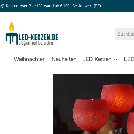
Kostenloser Paket-Versand ab € 100,- Bestellwert (DE)
springen
Zur Hauptnavigation springen
Weihnachten
Neuheiten
LED Kerzen
LED
Bildergalerie überspringen