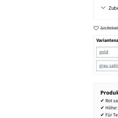
Zub
Zum Merkzett
Varianten
gold
grau sati
Produk
✔ Rot sa
✔ Höhe:
✔ Für Te