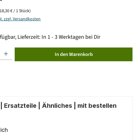
*
(18,30 € / 1 Stück)
St. zzgl. Versandkosten
fügbar, Lieferzeit: In 1 - 3 Werktagen bei Dir
ib den gewünschten Wert ein oder benutze die Schaltflächen um die Anzahl zu erhöhen od
In den Warenkorb
 Ersatzteile | Ähnliches | mit bestellen
ich