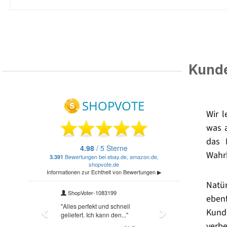
Kunde
Wir 
was 
das 
Wahrh
Natü
eben
Kund
verbe