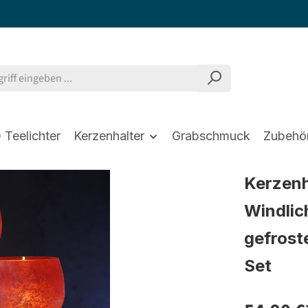
 Teelichter
Kerzenhalter
Grabschmuck
Zubehö
Kerzenh
Windlic
gefroste
Set