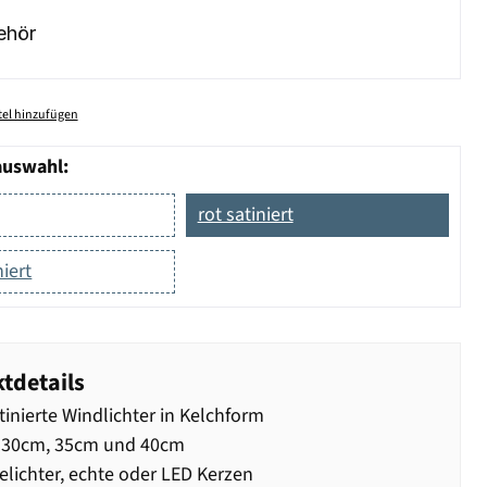
ehör
el hinzufügen
auswahl:
rot satiniert
niert
tdetails
tinierte Windlichter in Kelchform
 30cm, 35cm und 40cm
elichter, echte oder LED Kerzen