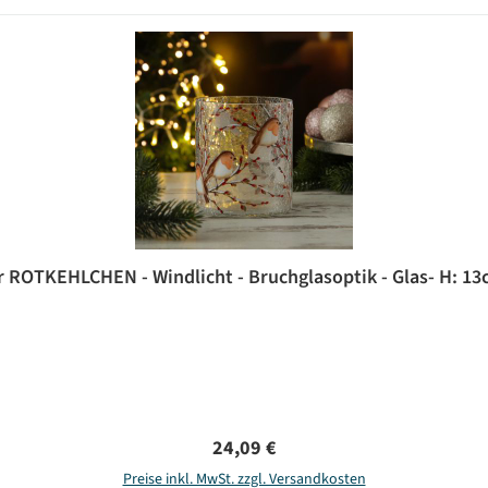
r ROTKEHLCHEN - Windlicht - Bruchglasoptik - Glas- H: 13
Regulärer Preis:
24,09 €
Preise inkl. MwSt. zzgl. Versandkosten