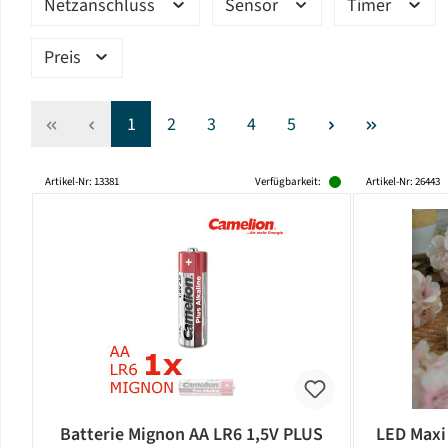
Netzanschluss
Sensor
Timer
Preis
Seite
Seite
Seite
Seite
Seite
1
2
3
4
5
Artikel-Nr: 13381
Verfügbarkeit:
Artikel-Nr: 26443
Batterie Mignon AA LR6 1,5V PLUS
LED Maxi 