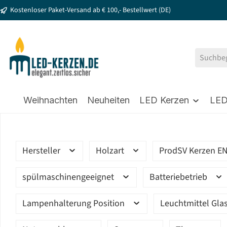
Kostenloser Paket-Versand ab € 100,- Bestellwert (DE)
springen
Zur Hauptnavigation springen
Weihnachten
Neuheiten
LED Kerzen
LED
Hersteller
Holzart
ProdSV Kerzen E
spülmaschinengeeignet
Batteriebetrieb
Lampenhalterung Position
Leuchtmittel Gla