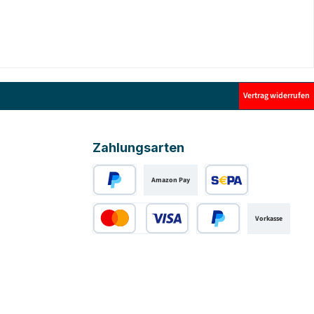
Vertrag widerrufen
Zahlungsarten
Amazon Pay
PayPal
SEPA Lastschrift
Vorkasse
Kredit- oder Debitkarte
Später Bezahlen