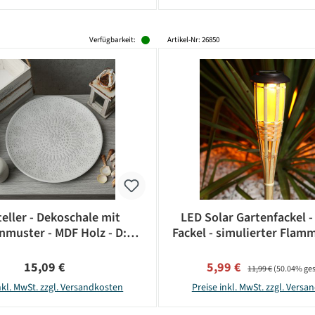
Verfügbarkeit:
Artikel-Nr: 26850
eller - Dekoschale mit
LED Solar Gartenfackel 
muster - MDF Holz - D:
Fackel - simulierter Flamm
34,5cm - weiß
H: 60cm - Lichtsensor 
Regulärer Preis:
Verkaufspreis:
Regulärer Preis:
15,09 €
5,99 €
11,99 €
(50.04% ges
nkl. MwSt. zzgl. Versandkosten
Preise inkl. MwSt. zzgl. Vers