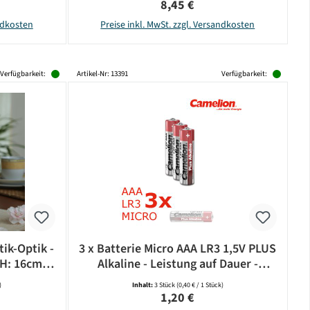
eis:
Regulärer Preis:
8,45 €
andkosten
Preise inkl. MwSt. zzgl. Versandkosten
Verfügbarkeit:
Artikel-Nr: 13391
Verfügbarkeit:
ik-Optik -
3 x Batterie Micro AAA LR3 1,5V PLUS
H: 16cm -
Alkaline - Leistung auf Dauer -
Set
CAMELION
)
Inhalt:
3 Stück
(0,40 € / 1 Stück)
eis:
Regulärer Preis:
1,20 €