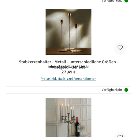
Verfügbarkeit:
Stabkerzenhalter - Metall - unterschiedliche Größen -
roségold - 3er Set
Inhalt:
3 Stück
(9,16 € / 1 Stück)
Regulärer Preis:
27,49 €
Preise inkl. MwSt. zzgl. Versandkosten
Verfügbarkeit: