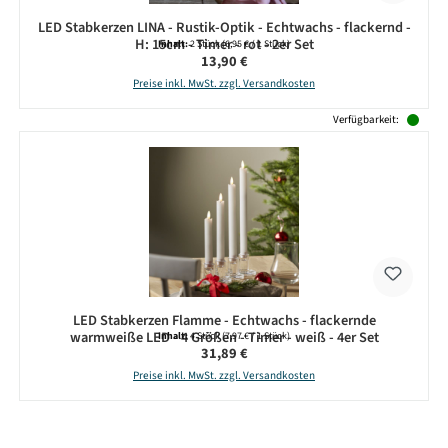
LED Stabkerzen LINA - Rustik-Optik - Echtwachs - flackernd -
H: 15cm - Timer - rot - 2er Set
Inhalt:
2 Stück
(6,95 € / 1 Stück)
Regulärer Preis:
13,90 €
Preise inkl. MwSt. zzgl. Versandkosten
Verfügbarkeit:
LED Stabkerzen Flamme - Echtwachs - flackernde
warmweiße LED - 4 Größen - Timer - weiß - 4er Set
Inhalt:
4 Stück
(7,97 € / 1 Stück)
Regulärer Preis:
31,89 €
Preise inkl. MwSt. zzgl. Versandkosten