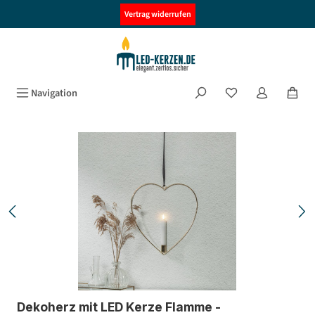
alt springen
Vertrag widerrufen
Navigation
Bildergalerie überspringen
Dekoherz mit LED Kerze Flamme -