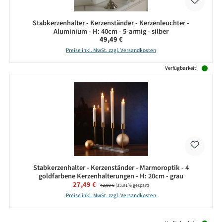
Stabkerzenhalter - Kerzenständer - Kerzenleuchter -
Aluminium - H: 40cm - 5-armig - silber
Regulärer Preis:
49,49 €
Preise inkl. MwSt. zzgl. Versandkosten
Verfügbarkeit:
Stabkerzenhalter - Kerzenständer - Marmoroptik - 4
goldfarbene Kerzenhalterungen - H: 20cm - grau
Verkaufspreis:
27,49 €
Regulärer Preis:
42,89 €
(35.91% gespart)
Preise inkl. MwSt. zzgl. Versandkosten