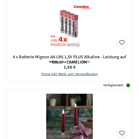
4 x Batterie Mignon AA LR6 1,5V PLUS Alkaline - Leistung auf
Dauer - CAMELION
Inhalt:
4 Stück
(0,39 € / 1 Stück)
Regulärer Preis:
1,56 €
Preise inkl. MwSt. zzgl. Versandkosten
Verfügbarkeit: