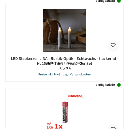
Produktgalerie überspringen
Verfügbarkeit:
LED Stabkerzen LINA - Rustik-Optik - Echtwachs - flackernd -
H: 15cm - Timer - weiß - 2er Set
Inhalt:
2 Stück
(8,40 € / 1 Stück)
Regulärer Preis:
16,79 €
Preise inkl. MwSt. zzgl. Versandkosten
Verfügbarkeit: